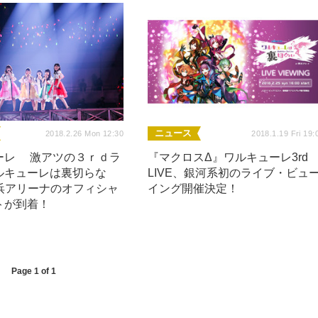
ニュース
2018.2.26 Mon 12:30
2018.1.19 Fri 19:
ーレ 激アツの３ｒｄラ
『マクロスΔ』ワルキューレ3rd
ルキューレは裏切らな
LIVE、銀河系初のライブ・ビュ
横浜アリーナのオフィシャ
イング開催決定！
トが到着！
Page 1 of 1