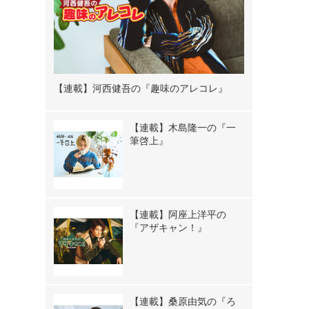
【連載】河西健吾の『趣味のアレコレ』
【連載】木島隆一の『一
筆啓上』
【連載】阿座上洋平の
『アザキャン！』
【連載】桑原由気の『ろ