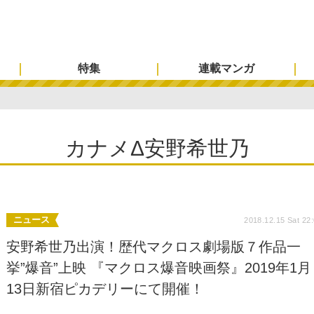
特集
連載マンガ
カナメΔ安野希世乃
ニュース
2018.12.15 Sat 22
安野希世乃出演！歴代マクロス劇場版７作品一
挙”爆音”上映 『マクロス爆音映画祭』2019年1月
13日新宿ピカデリーにて開催！