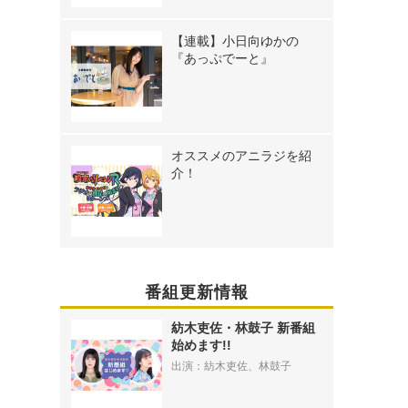
【連載】小日向ゆかの
『あっぷでーと』
オススメのアニラジを紹
介！
番組更新情報
紡木吏佐・林鼓子 新番組
始めます!!
出演：紡木吏佐、林鼓子