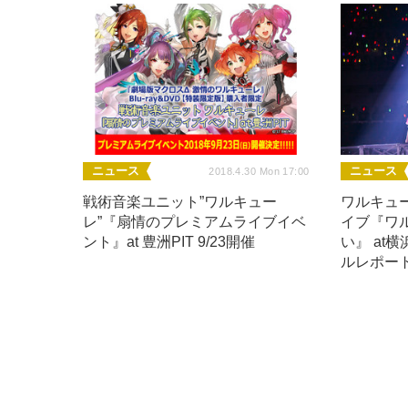
ニュース
ニュース
2018.4.30 Mon 17:00
戦術音楽ユニット”ワルキュー
ワルキュ
レ”『扇情のプレミアムライブイベ
イブ『ワ
ント』at 豊洲PIT 9/23開催
い』 at
ルレポー