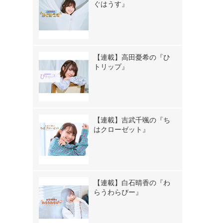
ぐはうす』
【連載】高田憂希の『ひ
トリップ』
【連載】吉武千颯の『ち
はクローゼット』
【連載】白石晴香の『わ
らうわらびー』