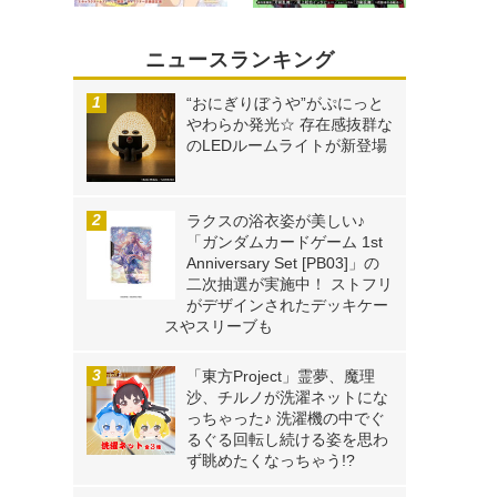
ニュースランキング
“おにぎりぼうや”がぷにっと
やわらか発光☆ 存在感抜群な
のLEDルームライトが新登場
ラクスの浴衣姿が美しい♪
「ガンダムカードゲーム 1st
Anniversary Set [PB03]」の
二次抽選が実施中！ ストフリ
がデザインされたデッキケー
スやスリーブも
「東方Project」霊夢、魔理
沙、チルノが洗濯ネットにな
っちゃった♪ 洗濯機の中でぐ
るぐる回転し続ける姿を思わ
ず眺めたくなっちゃう!?