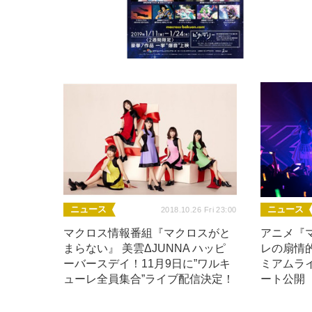
ニュース
ニュース
2018.10.26 Fri 23:00
マクロス情報番組『マクロスがと
アニメ『
まらない』 美雲ΔJUNNA ハッピ
レの扇情
ーバースデイ！11月9日に”ワルキ
ミアムラ
ューレ全員集合”ライブ配信決定！
ート公開