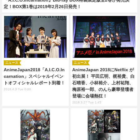
定！BOX第1巻は2019年2月26日発売！
ニュース
ニュース
AnimeJapan2018「A.I.C.O.In
AnimeJapan 2018にNetflix が
carnation」スペシャルイベン
初出展！ 平田広明、梶裕貴、白
トオフィシャルレポート到着！
石晴香、小林裕介、上村祐翔、
梅原裕一郎、のんら豪華登壇者
2018.4.3 Tue 0:00
登場に会場熱狂！
2018.3.27 Tue 1:45