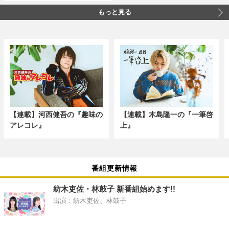
もっと見る
【連載】河西健吾の『趣味の
【連載】木島隆一の『一筆啓
アレコレ』
上』
番組更新情報
紡木吏佐・林鼓子 新番組始めます!!
出演：紡木吏佐、林鼓子