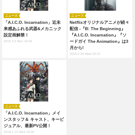
ニュース
ニュース
「A.I.C.O. Incarnation」近未
Netflixオリジナルアニメが続々
来感あふれる武器&メカニック
配信 -『B: The Beginning』
設定画解禁！
『A.I.C.O. Incarnation』『ソ
ードガイ The Animation』は3
2018.3.5 Mon 18:00
月から!
2018.2.28 Wed 20:22
ニュース
「A.I.C.O. Incarnation」メイ
ンスタッフ＆ キャスト、キービ
ジュアル、最新PV公開！
2018.1.10 Wed 18:30