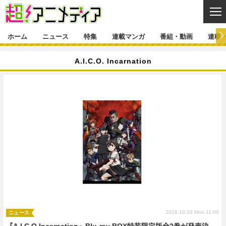
CL
ホーム
ニュース
特集
連載マンガ
番組・動画
連載
ニュース
A.I.C.O. Incarnation
ニュース一覧
アニメ
特集
ゲーム・アプリ
マンガ
特集一覧
カバー
連載マンガ
映画
音楽
インタビュー
レポート
連載マンガ一覧
連載一覧
番組・動画
グッズ
イベント
ラキりす
番組・動画一覧
ラジオ
連載・ブログ
声優
コスプレ
動画
連載・ブログ一覧
コラム
舞台
新帝スタ
編集部ブログ・お知らせ
2018.10.22 Mon 11:00
ニュース
『A.I.C.O.Incarnation』Blu-ray BOX特装限定版全2巻が発売決