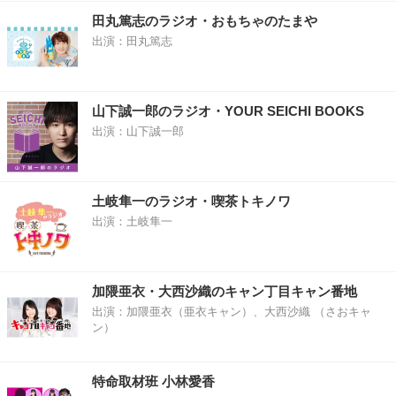
田丸篤志のラジオ・おもちゃのたまや
出演：田丸篤志
山下誠一郎のラジオ・YOUR SEICHI BOOKS
出演：山下誠一郎
土岐隼一のラジオ・喫茶トキノワ
出演：土岐隼一
加隈亜衣・大西沙織のキャン丁目キャン番地
出演：加隈亜衣（亜衣キャン）、大西沙織 （さおキャ
ン）
特命取材班 小林愛香