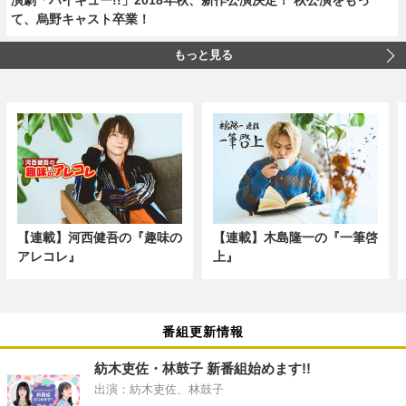
て、烏野キャスト卒業！
もっと見る
【連載】河西健吾の『趣味の
【連載】木島隆一の『一筆啓
アレコレ』
上』
番組更新情報
紡木吏佐・林鼓子 新番組始めます!!
出演：紡木吏佐、林鼓子