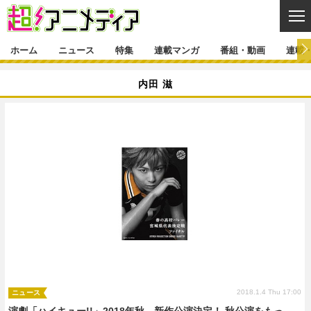
CL
ホーム
ニュース
特集
連載マンガ
番組・動画
連載
ニュース
内田 滋
ニュース一覧
アニメ
特集
ゲーム・アプリ
マンガ
特集一覧
カバー
連載マンガ
映画
音楽
インタビュー
レポート
連載マンガ一覧
連載一覧
番組・動画
グッズ
イベント
ラキりす
番組・動画一覧
ラジオ
連載・ブログ
声優
コスプレ
動画
連載・ブログ一覧
コラム
舞台
新帝スタ
編集部ブログ・お知らせ
2018.1.4 Thu 17:00
ニュース
演劇「ハイキュー!!」2018年秋、新作公演決定！ 秋公演をもっ