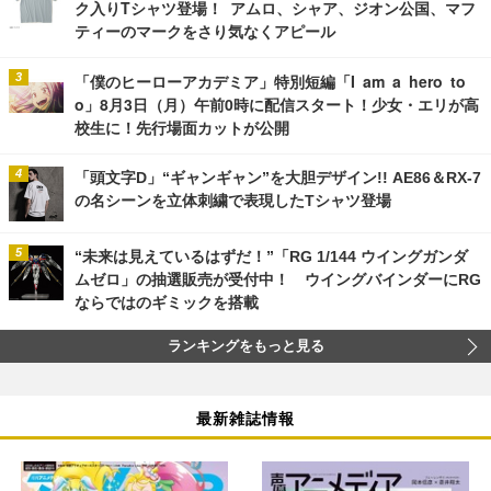
ク入りTシャツ登場！ アムロ、シャア、ジオン公国、マフ
ティーのマークをさり気なくアピール
「僕のヒーローアカデミア」特別短編「I am a hero to
o」8月3日（月）午前0時に配信スタート！少女・エリが高
校生に！先行場面カットが公開
「頭文字D」“ギャンギャン”を大胆デザイン!! AE86＆RX-7
の名シーンを立体刺繍で表現したTシャツ登場
“未来は見えているはずだ！”「RG 1/144 ウイングガンダ
ムゼロ」の抽選販売が受付中！ ウイングバインダーにRG
ならではのギミックを搭載
ランキングをもっと見る
最新雑誌情報