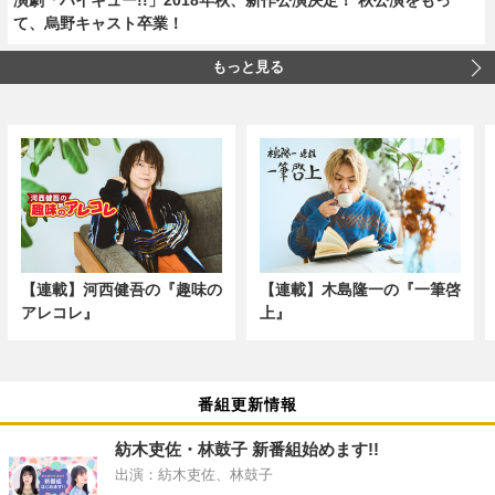
て、烏野キャスト卒業！
もっと見る
【連載】河西健吾の『趣味の
【連載】木島隆一の『一筆啓
アレコレ』
上』
番組更新情報
紡木吏佐・林鼓子 新番組始めます!!
出演：紡木吏佐、林鼓子