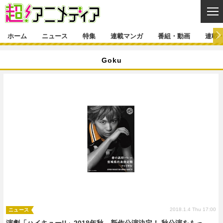
CL
ホーム
ニュース
特集
連載マンガ
番組・動画
連載
ニュース
Goku
ニュース一覧
アニメ
特集
ゲーム・アプリ
マンガ
特集一覧
カバー
連載マンガ
映画
音楽
インタビュー
レポート
連載マンガ一覧
連載一覧
番組・動画
グッズ
イベント
ラキりす
番組・動画一覧
ラジオ
連載・ブログ
声優
コスプレ
動画
連載・ブログ一覧
コラム
舞台
新帝スタ
編集部ブログ・お知らせ
2018.1.4 Thu 17:00
ニュース
演劇「ハイキュー!!」2018年秋、新作公演決定！ 秋公演をもっ