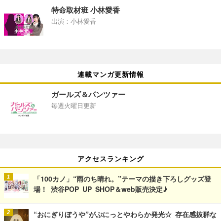
特命取材班 小林愛香
出演：小林愛香
連載マンガ更新情報
ガールズ＆パンツァー
毎週火曜日更新
アクセスランキング
「100カノ」“雨のち晴れ。”テーマの描き下ろしグッズ登
場！ 渋谷POP UP SHOP＆web販売決定♪
“おにぎりぼうや”がぷにっとやわらか発光☆ 存在感抜群な