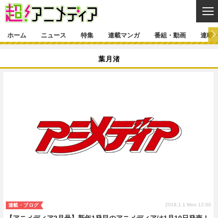
CL
ホーム
ニュース
特集
連載マンガ
番組・動画
連載
ニュース
葉月渚
ニュース一覧
アニメ
特集
ゲーム・アプリ
マンガ
特集一覧
カバー
連載マンガ
映画
音楽
インタビュー
レポート
連載マンガ一覧
連載一覧
番組・動画
グッズ
イベント
ラキりす
番組・動画一覧
ラジオ
連載・ブログ
声優
コスプレ
動画
連載・ブログ一覧
コラム
舞台
新帝スタ
編集部ブログ・お知らせ
2018.1.1 Mon 12:00
連載・ブログ
【アニメディア2月号】新年1発目のアニメディアは1月10日発売！