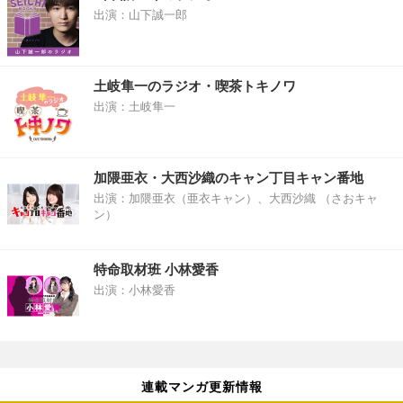
出演：山下誠一郎
土岐隼一のラジオ・喫茶トキノワ
出演：土岐隼一
加隈亜衣・大西沙織のキャン丁目キャン番地
出演：加隈亜衣（亜衣キャン）、大西沙織 （さおキャ
ン）
特命取材班 小林愛香
出演：小林愛香
連載マンガ更新情報