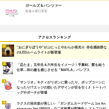
ガールズ＆パンツァー
毎週火曜日更新
アクセスランキング
“おにぎりぼうや”がぷにっとやわらか発光☆ 存在感抜群な
のLEDルームライトが新登場
「忍たま」五年生＆六年生をイメージ！手裏剣、髪を結う
仕草…和の趣を感じさせる「MAYLA」パンプス
「サンリオ」キティがリボンに乗ったり、ポップコーンに
なったり!?エッジの効いたデザインが目を引く♪ トートバ
ッグやポーチが登場
ラクスの浴衣姿が美しい♪ 「ガンダムカードゲーム 1st An
niversary Set [PB03]」の二次抽選が実施中！ ストフリが