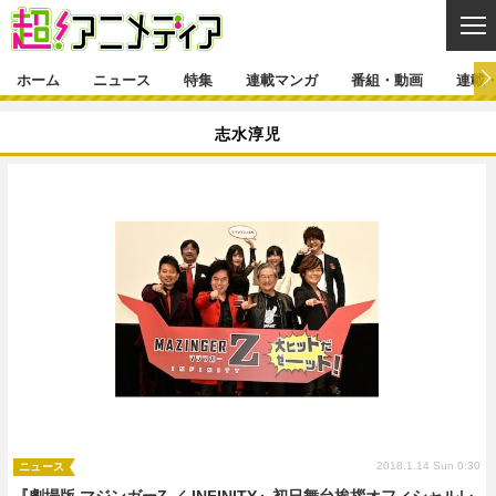
CL
ホーム
ニュース
特集
連載マンガ
番組・動画
連載
ニュース
志水淳児
ニュース一覧
アニメ
特集
ゲーム・アプリ
マンガ
特集一覧
カバー
連載マンガ
映画
音楽
インタビュー
レポート
連載マンガ一覧
連載一覧
番組・動画
グッズ
イベント
ラキりす
番組・動画一覧
ラジオ
連載・ブログ
声優
コスプレ
動画
連載・ブログ一覧
コラム
舞台
新帝スタ
編集部ブログ・お知らせ
2018.1.14 Sun 0:30
ニュース
『劇場版 マジンガーZ ／ INFINITY』初日舞台挨拶オフィシャルレ