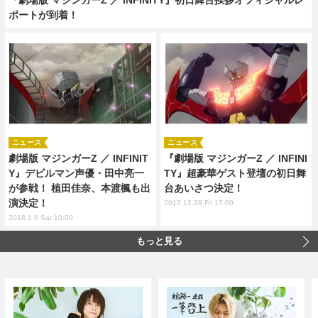
ポートが到着！
ニュース
ニュース
劇場版 マジンガーZ ／ INFINIT
『劇場版 マジンガーZ ／ INFINI
Y』デビルマン声優・田中亮一
TY』超豪華ゲスト登壇の初日舞
が参戦！ 植田佳奈、本渡楓も出
台あいさつ決定！
演決定！
2017.12.29 Fri 17:00
2018.1.6 Sat 10:00
もっと見る