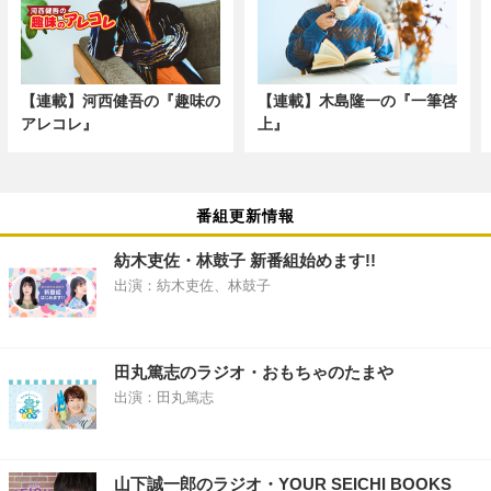
【連載】河西健吾の『趣味の
【連載】木島隆一の『一筆啓
アレコレ』
上』
番組更新情報
紡木吏佐・林鼓子 新番組始めます!!
出演：紡木吏佐、林鼓子
田丸篤志のラジオ・おもちゃのたまや
出演：田丸篤志
山下誠一郎のラジオ・YOUR SEICHI BOOKS