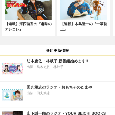
【連載】河西健吾の『趣味の
【連載】木島隆一の『一筆啓
アレコレ』
上』
番組更新情報
紡木吏佐・林鼓子 新番組始めます!!
出演：紡木吏佐、林鼓子
田丸篤志のラジオ・おもちゃのたまや
出演：田丸篤志
山下誠一郎のラジオ・YOUR SEICHI BOOKS