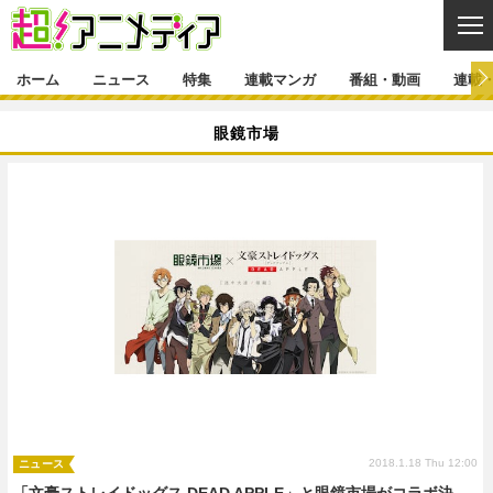
CL
ホーム
ニュース
特集
連載マンガ
番組・動画
連載
ニュース
眼鏡市場
ニュース一覧
アニメ
特集
ゲーム・アプリ
マンガ
特集一覧
カバー
連載マンガ
映画
音楽
インタビュー
レポート
連載マンガ一覧
連載一覧
番組・動画
グッズ
イベント
ラキりす
番組・動画一覧
ラジオ
連載・ブログ
声優
コスプレ
動画
連載・ブログ一覧
コラム
舞台
新帝スタ
編集部ブログ・お知らせ
2018.1.18 Thu 12:00
ニュース
「文豪ストレイドッグス DEAD APPLE」と眼鏡市場がコラボ決