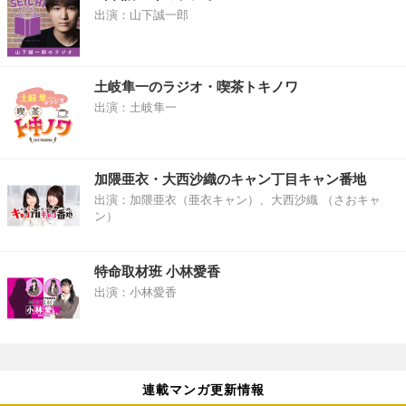
出演：山下誠一郎
土岐隼一のラジオ・喫茶トキノワ
出演：土岐隼一
加隈亜衣・大西沙織のキャン丁目キャン番地
出演：加隈亜衣（亜衣キャン）、大西沙織 （さおキャ
ン）
特命取材班 小林愛香
出演：小林愛香
連載マンガ更新情報