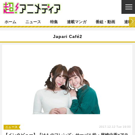
CL
ホーム
ニュース
特集
連載マンガ
番組・動画
連載
ニュース
Japari Café2
ニュース一覧
アニメ
特集
ゲーム・アプリ
マンガ
特集一覧
カバー
連載マンガ
映画
音楽
インタビュー
レポート
連載マンガ一覧
連載一覧
番組・動画
グッズ
イベント
ラキりす
番組・動画一覧
ラジオ
連載・ブログ
声優
コスプレ
動画
連載・ブログ一覧
コラム
舞台
新帝スタ
編集部ブログ・お知らせ
2017.12.12 Tue 19:00
ニュース
【インタビュー】『けものフレンズ』サーバル役・尾崎由香×アラ