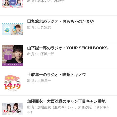
出演：紡木吏佐、林鼓子
田丸篤志のラジオ・おもちゃのたまや
出演：田丸篤志
山下誠一郎のラジオ・YOUR SEICHI BOOKS
出演：山下誠一郎
土岐隼一のラジオ・喫茶トキノワ
出演：土岐隼一
加隈亜衣・大西沙織のキャン丁目キャン番地
出演：加隈亜衣（亜衣キャン）、大西沙織 （さおキャ
ン）