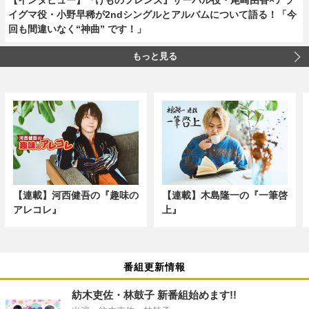
イグマ役・小野早稀が2ndシングルとアルバムについて語る！「今
回も間違いなく“神曲” です！」
もっと見る
【連載】河西健吾の『趣味の
【連載】木島隆一の『一筆啓
アレコレ』
上』
番組更新情報
紡木吏佐・林鼓子 新番組始めます!!