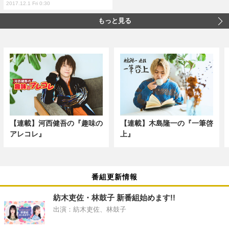
2017.12.1 Fri 0:30
もっと見る
【連載】河西健吾の『趣味の
【連載】木島隆一の『一筆啓
アレコレ』
上』
番組更新情報
紡木吏佐・林鼓子 新番組始めます!!
出演：紡木吏佐、林鼓子