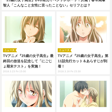
智人「こんなこと女性に言ったことない」セリフとは？
ニュース
ニュース
TVアニメ『25歳の女子高生』最
TVアニメ『25歳の女子高生』第
終回の放送を記念して「にごじ
11話先行カット＆あらすじが到
ょ期末テスト」を実施！
着！
2018.3.23 Fri 15:00
2018.3.16 Fri 15:30