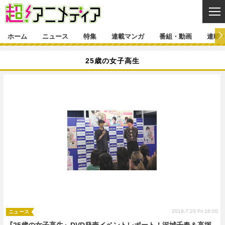
CL
ホーム
ニュース
特集
連載マンガ
番組・動画
連載
ニュース
25歳の女子高生
ニュース一覧
アニメ
特集
ゲーム・アプリ
マンガ
特集一覧
カバー
連載マンガ
映画
音楽
インタビュー
レポート
連載マンガ一覧
連載一覧
番組・動画
グッズ
イベント
ラキりす
番組・動画一覧
ラジオ
連載・ブログ
声優
コスプレ
動画
連載・ブログ一覧
コラム
舞台
新帝スタ
編集部ブログ・お知らせ
2018.7.20 Fri 16:00
ニュース
『25歳の女子高生』DVD発売イベントレポート！沢城千春＆高塚