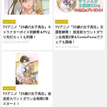
ニュース
ニュース
TVアニメ『25歳の女子高生』キ
TVアニメ『25歳の女子高生』主
ャラクターボイス初解禁＆PVよ
題歌解禁！ 放送前カウントダウ
り先行カットも到着！
ン企画第2弾＆ComicFestaでフ
ェアも開催！
2017.12.13 Wed 18:00
2017.12.7 Thu 19:00
ニュース
TVアニメ『25歳の女子高生』放
送前カウントダウン企画第1弾
スタート！