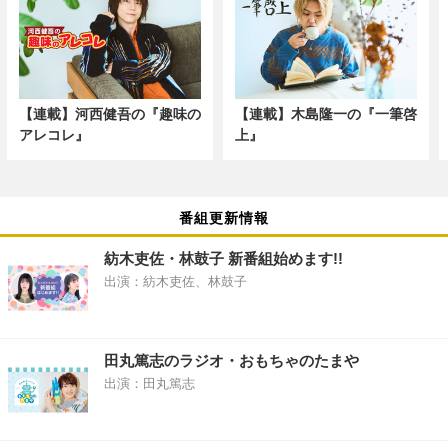
【連載】河西健吾の『趣味の
【連載】木島隆一の『一筆啓
アレコレ』
上』
番組更新情報
紡木吏佐・林鼓子 新番組始めます!!
出演：紡木吏佐、林鼓子
田丸篤志のラジオ・おもちゃのたまや
出演：田丸篤志