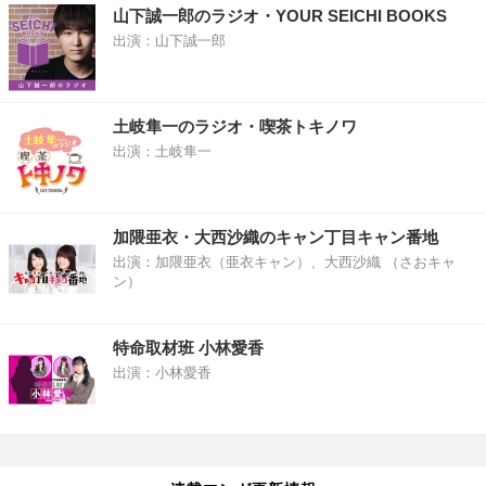
山下誠一郎のラジオ・YOUR SEICHI BOOKS
出演：山下誠一郎
土岐隼一のラジオ・喫茶トキノワ
出演：土岐隼一
加隈亜衣・大西沙織のキャン丁目キャン番地
出演：加隈亜衣（亜衣キャン）、大西沙織 （さおキャ
ン）
特命取材班 小林愛香
出演：小林愛香