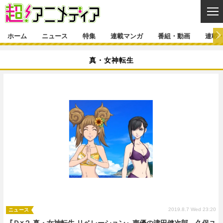
CL
ホーム
ニュース
特集
連載マンガ
番組・動画
連載
ニュース
真・女神転生
ニュース一覧
アニメ
特集
ゲーム・アプリ
マンガ
特集一覧
カバー
連載マンガ
映画
音楽
インタビュー
レポート
連載マンガ一覧
連載一覧
番組・動画
グッズ
イベント
ラキりす
番組・動画一覧
ラジオ
連載・ブログ
声優
コスプレ
動画
連載・ブログ一覧
コラム
舞台
新帝スタ
編集部ブログ・お知らせ
2019.8.7 Wed 23:20
ニュース
『Ｄ×２ 真・女神転生 リベレーション』声優の津田健次郎、久保ユ