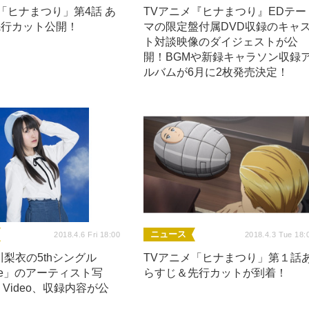
「ヒナまつり」第4話 あ
TVアニメ『ヒナまつり』EDテー
先行カット公開！
マの限定盤付属DVD収録のキャ
ト対談映像のダイジェストが公
開！BGMや新録キャラソン収録
ルバムが6月に2枚発売決定！
ニュース
2018.4.6 Fri 18:00
2018.4.3 Tue 18:
梨衣の5thシングル
TVアニメ「ヒナまつり」第１話
ance」のアーティスト写
らすじ＆先行カットが到着！
c Video、収録内容が公