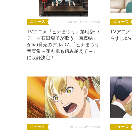
ニュース
ニュース
2018.5.13 Sun 17:00
TVアニメ『ヒナまつり』第6話ED
TVアニメ
テーマ石田燿子が歌う「写真帖」
らすじ&
が6/6発売のアルバム「ヒナまつり
音楽集～花も嵐も踏み越えて～」
に収録決定！
ニュース
ニュース
2018.5.2 Wed 20:00