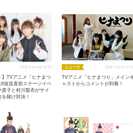
ニュース
2018.3.24 Sat 22:18
2018.3.16 Fri 17:
ト】TVアニメ「ヒナまつ
TVアニメ「ヒナまつり」メイン
018放送直前ステージイベ
ャストからコメントが到着！
中貴子と村川梨衣がサイ
力を賭け対決！