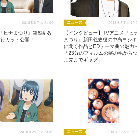
ニュース
2018.5.8 Tue 21:00
2018.5.8 Tue 19:
『ヒナまつり』第6話 あ
【インタビュー】TVアニメ『ヒ
先行カット公開！
まつり』新田義史役の中島ヨシ
に聞く作品とEDテーマ曲の魅力 
「23分のフィルムの髪の毛から
ま先までギャグ」
ニュース
2018.4.24 Tue 23:00
2018.4.22 Sun 21: