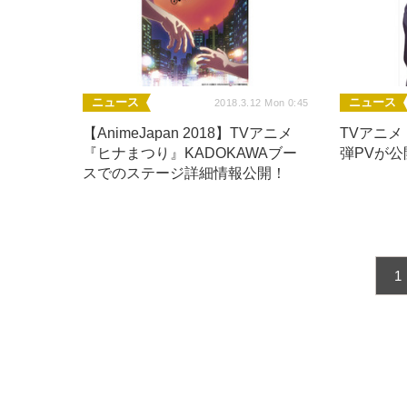
ニュース
ニュース
2018.3.12 Mon 0:45
【AnimeJapan 2018】TVアニメ
TVアニ
『ヒナまつり』KADOKAWAブー
弾PVが
スでのステージ詳細情報公開！
1