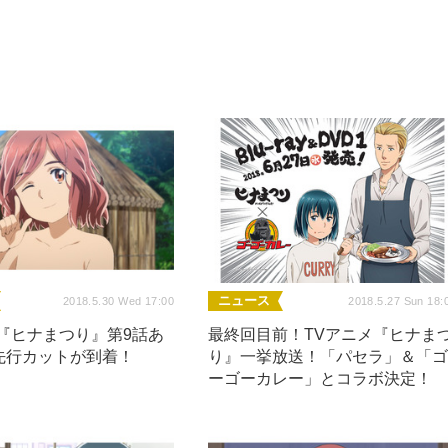
ニュース
2018.5.30 Wed 17:00
2018.5.27 Sun 18:
メ『ヒナまつり』第9話あ
最終回目前！TVアニメ『ヒナま
先行カットが到着！
り』一挙放送！「パセラ」＆「
ーゴーカレー」とコラボ決定！