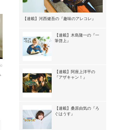
【連載】河西健吾の『趣味のアレコレ』
【連載】木島隆一の『一
筆啓上』
00
【連載】阿座上洋平の
キ
『アザキャン！』
【連載】桑原由気の『ろ
ぐはうす』