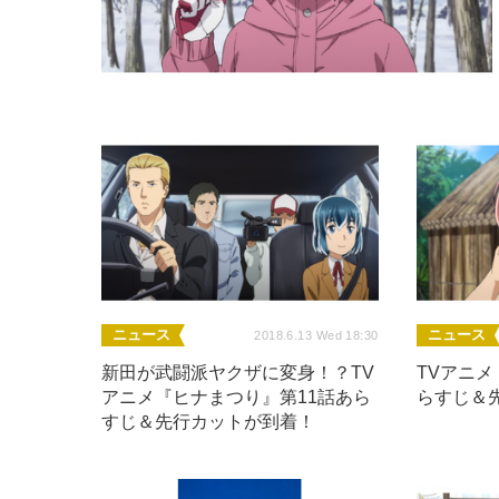
ニュース
ニュース
2018.6.13 Wed 18:30
新田が武闘派ヤクザに変身！？TV
TVアニ
アニメ『ヒナまつり』第11話あら
らすじ＆
すじ＆先行カットが到着！