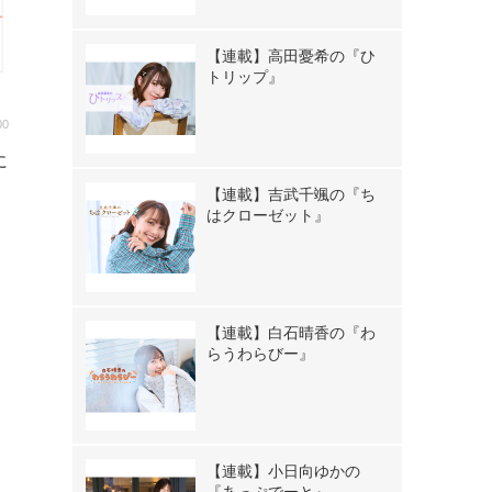
【連載】高田憂希の『ひ
トリップ』
00
に
！
【連載】吉武千颯の『ち
はクローゼット』
【連載】白石晴香の『わ
らうわらびー』
【連載】小日向ゆかの