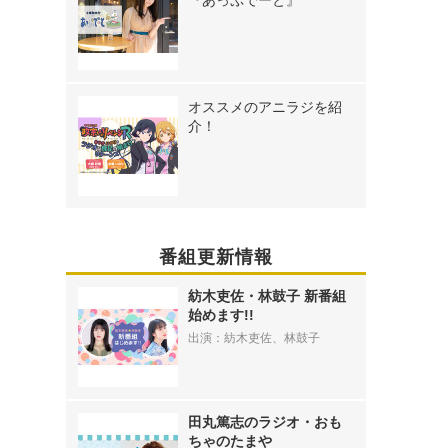
『あっぷでーと』
オススメのアニラジを紹
介！
番組更新情報
紡木吏佐・林鼓子 新番組
始めます!!
出演：紡木吏佐、林鼓子
田丸篤志のラジオ・おも
ちゃのたまや