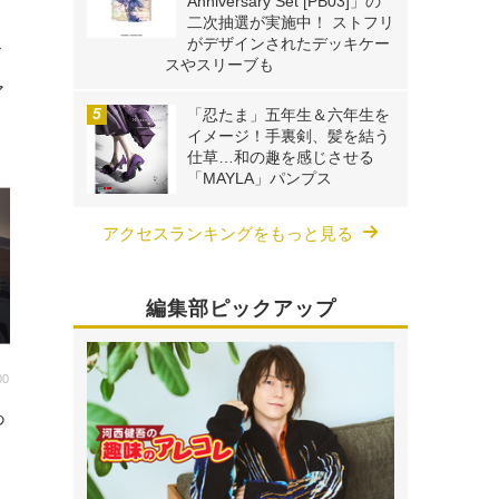
Anniversary Set [PB03]」の
二次抽選が実施中！ ストフリ
ス
がデザインされたデッキケー
スやスリーブも
ア
「忍たま」五年生＆六年生を
イメージ！手裏剣、髪を結う
仕草…和の趣を感じさせる
「MAYLA」パンプス
アクセスランキングをもっと見る
編集部ピックアップ
00
あ