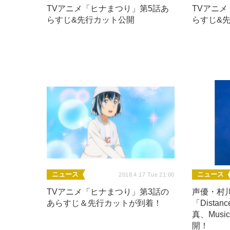
TVアニメ「ヒナまつり」第5話あ
TVアニメ
らすじ&先行カット公開
らすじ&
ニュース
ニュース
2018.4.17 Tue 21:00
TVアニメ「ヒナまつり」第3話の
声優・村川
あらすじ＆先行カットが到着！
「Dist
真、Musi
開！