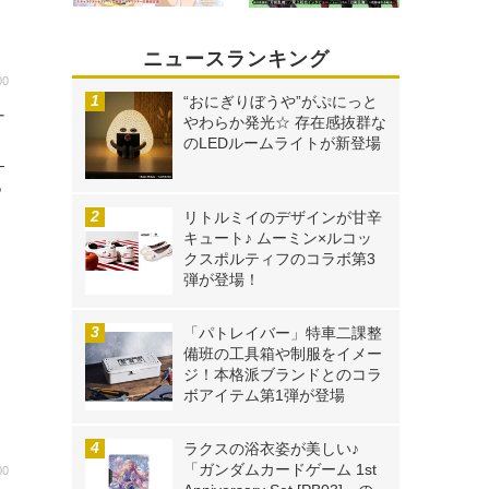
ニュースランキング
00
“おにぎりぼうや”がぷにっと
ナ
やわらか発光☆ 存在感抜群な
キ
のLEDルームライトが新登場
–
つ
リトルミイのデザインが甘辛
キュート♪ ムーミン×ルコッ
クスポルティフのコラボ第3
弾が登場！
「パトレイバー」特車二課整
備班の工具箱や制服をイメー
ジ！本格派ブランドとのコラ
ボアイテム第1弾が登場
ラクスの浴衣姿が美しい♪
「ガンダムカードゲーム 1st
00