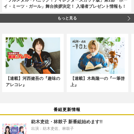
イ・ミーツ・ガール」舞台挨拶決定！ 入場者プレゼント情報も！
もっと見る
【連載】河西健吾の『趣味の
【連載】木島隆一の『一筆啓
アレコレ』
上』
番組更新情報
紡木吏佐・林鼓子 新番組始めます!!
出演：紡木吏佐、林鼓子