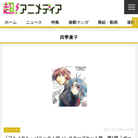
CL
ホーム
ニュース
特集
連載マンガ
番組・動画
連載
ニュース
四季童子
ニュース一覧
アニメ
特集
ゲーム・アプリ
マンガ
特集一覧
カバー
連載マンガ
映画
音楽
インタビュー
レポート
連載マンガ一覧
連載一覧
番組・動画
グッズ
イベント
ラキりす
番組・動画一覧
ラジオ
連載・ブログ
声優
コスプレ
動画
連載・ブログ一覧
コラム
舞台
新帝スタ
編集部ブログ・お知らせ
2017.11.9 Thu 21:00
ニュース
「フルメタル・パニック！ディレクターズカット版」第1部「ボー