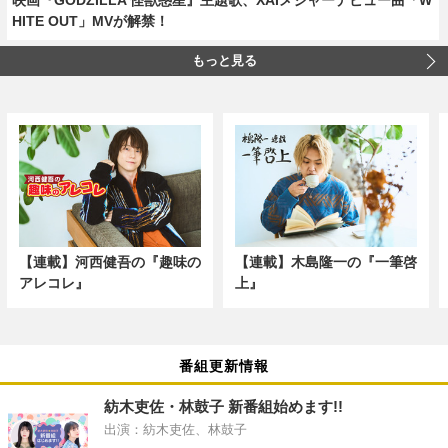
HITE OUT」MVが解禁！
もっと見る
【連載】河西健吾の『趣味の
【連載】木島隆一の『一筆啓
アレコレ』
上』
番組更新情報
紡木吏佐・林鼓子 新番組始めます!!
出演：紡木吏佐、林鼓子