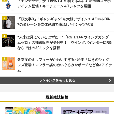
「モンチッチ」が“TENKYU”の着ぐるみに♪ atmosコラボ
アイテム登場！キーチェーン＆Tシャツを展開
「頭文字D」“ギャンギャン”を大胆デザイン!! AE86＆RX-
7の名シーンを立体刺繍で表現したTシャツ登場
“未来は見えているはずだ！”「RG 1/144 ウイングガンダ
ムゼロ」の抽選販売が受付中！ ウイングバインダーにRG
ならではのギミックを搭載
冬支度のミッフィーがかわいすぎる♪ 絵本「ゆきのひ」グ
ッズ登場！マフラー姿のぬいぐるみやポーチなど全3アイテ
ム
ランキングをもっと見る
最新雑誌情報