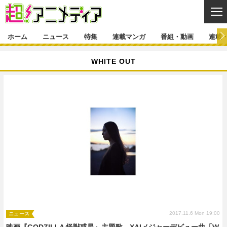
CL
ホーム
ニュース
特集
連載マンガ
番組・動画
連載
ニュース
WHITE OUT
ニュース一覧
アニメ
特集
ゲーム・アプリ
マンガ
特集一覧
カバー
連載マンガ
映画
音楽
インタビュー
レポート
連載マンガ一覧
連載一覧
番組・動画
グッズ
イベント
ラキりす
番組・動画一覧
ラジオ
連載・ブログ
声優
コスプレ
動画
連載・ブログ一覧
コラム
舞台
新帝スタ
編集部ブログ・お知らせ
2017.11.6 Mon 19:00
ニュース
映画『GODZILLA 怪獣惑星』主題歌、XAIメジャーデビュー曲「W