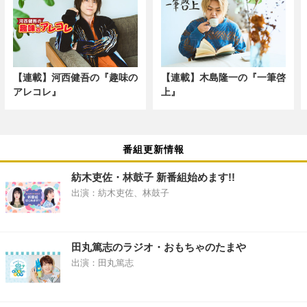
【連載】河西健吾の『趣味の
【連載】木島隆一の『一筆啓
アレコレ』
上』
番組更新情報
紡木吏佐・林鼓子 新番組始めます!!
出演：紡木吏佐、林鼓子
田丸篤志のラジオ・おもちゃのたまや
出演：田丸篤志