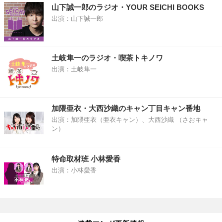
山下誠一郎のラジオ・YOUR SEICHI BOOKS
出演：山下誠一郎
土岐隼一のラジオ・喫茶トキノワ
出演：土岐隼一
加隈亜衣・大西沙織のキャン丁目キャン番地
出演：加隈亜衣（亜衣キャン）、大西沙織 （さおキャ
ン）
特命取材班 小林愛香
出演：小林愛香