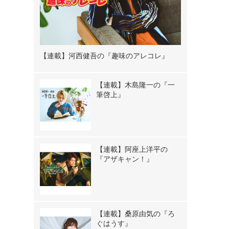
【連載】河西健吾の『趣味のアレコレ』
【連載】木島隆一の『一
筆啓上』
【連載】阿座上洋平の
『アザキャン！』
【連載】桑原由気の『ろ
ぐはうす』