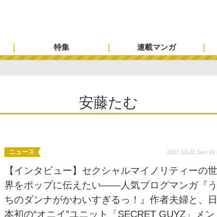
特集
連載マンガ
安藤たむ
ニュース
2017.10.22 Sun 19
【インタビュー】セクシャルマイノリティーの
界をポップに伝えたい――人気ブログマンガ『
ちのダンナがかわいすぎるっ！』作者夫婦と、
本初の“オニイ”ユニット「SECRET GUYZ」メン