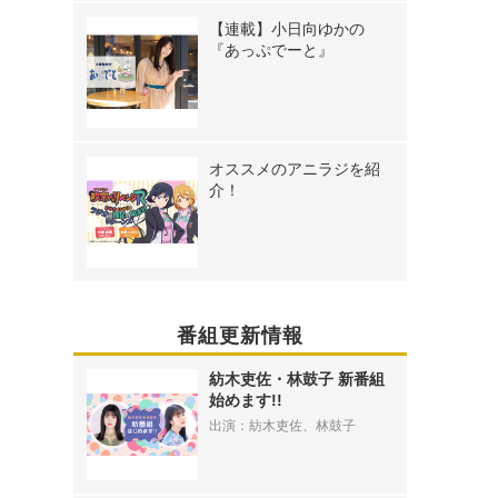
【連載】小日向ゆかの
『あっぷでーと』
オススメのアニラジを紹
介！
番組更新情報
紡木吏佐・林鼓子 新番組
始めます!!
出演：紡木吏佐、林鼓子