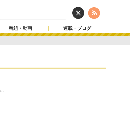
番組・動画
連載・ブログ
:45
世
う
日