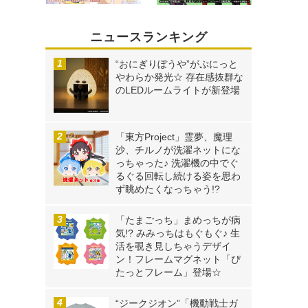
ニュースランキング
“おにぎりぼうや”がぷにっと
やわらか発光☆ 存在感抜群な
のLEDルームライトが新登場
「東方Project」霊夢、魔理
沙、チルノが洗濯ネットにな
っちゃった♪ 洗濯機の中でぐ
るぐる回転し続ける姿を思わ
ず眺めたくなっちゃう!?
「たまごっち」まめっちが病
気!? みみっちはもぐもぐ♪ 生
活を覗き見しちゃうデザイ
ン！フレームマグネット「ぴ
たっとフレーム」登場☆
“ジークジオン”「機動戦士ガ