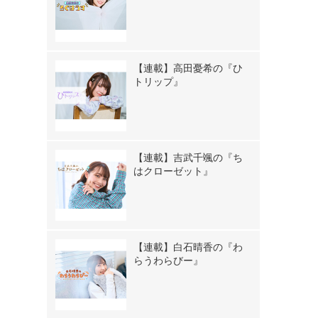
【連載】高田憂希の『ひ
トリップ』
【連載】吉武千颯の『ち
はクローゼット』
【連載】白石晴香の『わ
らうわらびー』