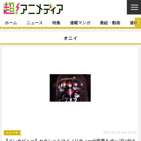
CL
ホーム
ニュース
特集
連載マンガ
番組・動画
連載
ニュース
オニイ
ニュース一覧
アニメ
特集
ゲーム・アプリ
マンガ
特集一覧
カバー
連載マンガ
映画
音楽
インタビュー
レポート
連載マンガ一覧
連載一覧
番組・動画
グッズ
イベント
ラキりす
番組・動画一覧
ラジオ
連載・ブログ
声優
コスプレ
動画
連載・ブログ一覧
コラム
舞台
新帝スタ
編集部ブログ・お知らせ
2017.10.22 Sun 19:45
ニュース
【インタビュー】セクシャルマイノリティーの世界をポップに伝え