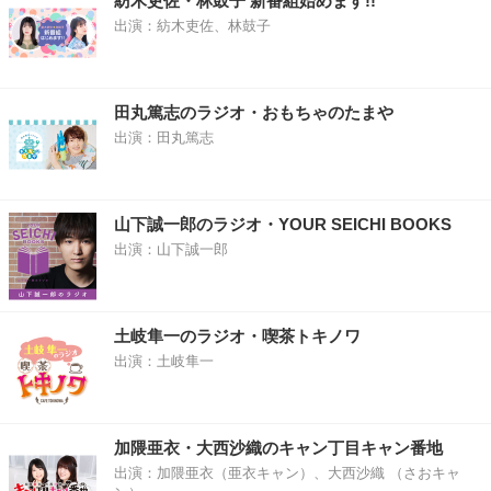
紡木吏佐・林鼓子 新番組始めます!!
出演：紡木吏佐、林鼓子
田丸篤志のラジオ・おもちゃのたまや
出演：田丸篤志
山下誠一郎のラジオ・YOUR SEICHI BOOKS
出演：山下誠一郎
土岐隼一のラジオ・喫茶トキノワ
出演：土岐隼一
加隈亜衣・大西沙織のキャン丁目キャン番地
出演：加隈亜衣（亜衣キャン）、大西沙織 （さおキャ