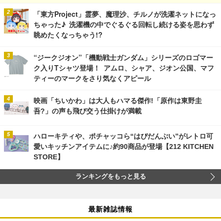
「東方Project」霊夢、魔理沙、チルノが洗濯ネットになっ
ちゃった♪ 洗濯機の中でぐるぐる回転し続ける姿を思わず
眺めたくなっちゃう!?
“ジークジオン”「機動戦士ガンダム」シリーズのロゴマー
ク入りTシャツ登場！ アムロ、シャア、ジオン公国、マフ
ティーのマークをさり気なくアピール
映画「ちいかわ」は大人もハマる傑作!「原作は東野圭
吾?」の声も飛び交う仕掛けが満載
ハローキティや、ポチャッコら“はぴだんぶい”がレトロ可
愛いキッチンアイテムに♪約90商品が登場【212 KITCHEN
STORE】
ランキングをもっと見る
最新雑誌情報