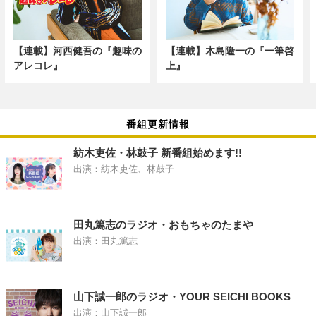
【連載】河西健吾の『趣味の
【連載】木島隆一の『一筆啓
アレコレ』
上』
番組更新情報
紡木吏佐・林鼓子 新番組始めます!!
出演：紡木吏佐、林鼓子
田丸篤志のラジオ・おもちゃのたまや
出演：田丸篤志
山下誠一郎のラジオ・YOUR SEICHI BOOKS
出演：山下誠一郎