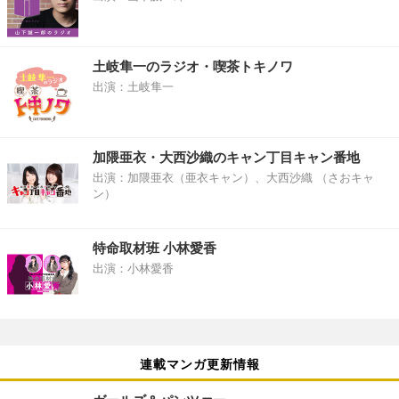
土岐隼一のラジオ・喫茶トキノワ
出演：土岐隼一
加隈亜衣・大西沙織のキャン丁目キャン番地
出演：加隈亜衣（亜衣キャン）、大西沙織 （さおキャ
ン）
特命取材班 小林愛香
出演：小林愛香
連載マンガ更新情報