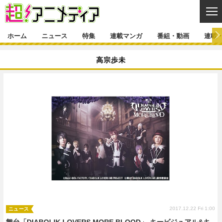
CL
ホーム
ニュース
特集
連載マンガ
番組・動画
連載
ニュース
高宗歩未
ニュース一覧
アニメ
特集
ゲーム・アプリ
マンガ
特集一覧
カバー
連載マンガ
映画
音楽
インタビュー
レポート
連載マンガ一覧
連載一覧
番組・動画
グッズ
イベント
ラキりす
番組・動画一覧
ラジオ
連載・ブログ
声優
コスプレ
動画
連載・ブログ一覧
コラム
舞台
新帝スタ
編集部ブログ・お知らせ
2017.12.22 Fri 1:00
ニュース
舞台「DIABOLIK LOVERS MORE,BLOOD」 キービジュアル&キ