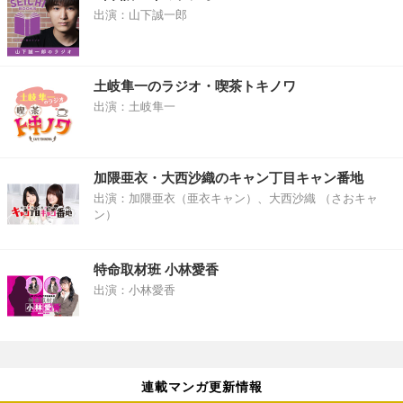
出演：山下誠一郎
土岐隼一のラジオ・喫茶トキノワ
出演：土岐隼一
加隈亜衣・大西沙織のキャン丁目キャン番地
出演：加隈亜衣（亜衣キャン）、大西沙織 （さおキャ
ン）
特命取材班 小林愛香
出演：小林愛香
連載マンガ更新情報