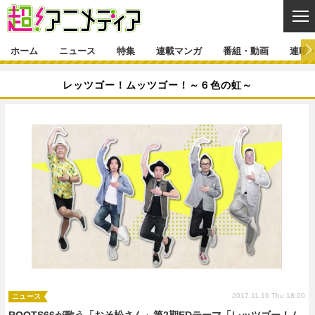
CL
ホーム
ニュース
特集
連載マンガ
番組・動画
連載
ニュース
レッツゴー！ムッツゴー！～６色の虹～
ニュース一覧
アニメ
特集
ゲーム・アプリ
マンガ
特集一覧
カバー
連載マンガ
映画
音楽
インタビュー
レポート
連載マンガ一覧
連載一覧
番組・動画
グッズ
イベント
ラキりす
番組・動画一覧
ラジオ
連載・ブログ
声優
コスプレ
動画
連載・ブログ一覧
コラム
舞台
新帝スタ
編集部ブログ・お知らせ
2017.11.16 Thu 18:00
ニュース
ROOTS66が歌う「おそ松さん」第2期EDテーマ「レッツゴー！ム