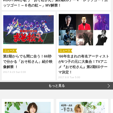
ッツゴー！～６色の虹～」MV解禁！
ニュース
ニュース
第2期からでも間に合う！66秒
‘66年生まれの有名アーティスト
で分かる「おそ松さん」紹介映
が6つ子の元に大集合！TVアニ
像解禁 ！
メ『おそ松さん』第2期EDテー
マ決定！
2017.9.23 Sat 0:00
2017.8.8 Tue 5:00
もっと見る