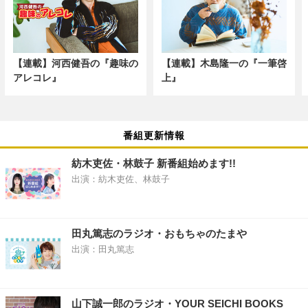
【連載】河西健吾の『趣味の
【連載】木島隆一の『一筆啓
アレコレ』
上』
番組更新情報
紡木吏佐・林鼓子 新番組始めます!!
出演：紡木吏佐、林鼓子
田丸篤志のラジオ・おもちゃのたまや
出演：田丸篤志
山下誠一郎のラジオ・YOUR SEICHI BOOKS