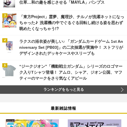
仕草…和の趣を感じさせる「MAYLA」パンプス
「東方Project」霊夢、魔理沙、チルノが洗濯ネットになっ
ちゃった♪ 洗濯機の中でぐるぐる回転し続ける姿を思わず
眺めたくなっちゃう!?
ラクスの浴衣姿が美しい♪ 「ガンダムカードゲーム 1st An
niversary Set [PB03]」の二次抽選が実施中！ ストフリが
デザインされたデッキケースやスリーブも
“ジークジオン”「機動戦士ガンダム」シリーズのロゴマー
ク入りTシャツ登場！ アムロ、シャア、ジオン公国、マフ
ティーのマークをさり気なくアピール
ランキングをもっと見る
最新雑誌情報