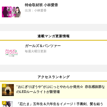
特命取材班 小林愛香
出演：小林愛香
連載マンガ更新情報
ガールズ＆パンツァー
毎週火曜日更新
アクセスランキング
“おにぎりぼうや”がぷにっとやわらか発光☆ 存在感抜群な
のLEDルームライトが新登場
「忍たま」五年生＆六年生をイメージ！手裏剣、髪を結う