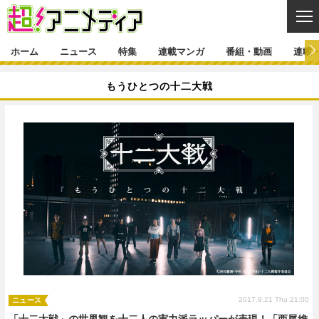
CL
ホーム
ニュース
特集
連載マンガ
番組・動画
連載
ニュース
もうひとつの十二大戦
ニュース一覧
アニメ
特集
ゲーム・アプリ
マンガ
特集一覧
カバー
連載マンガ
映画
音楽
インタビュー
レポート
連載マンガ一覧
連載一覧
番組・動画
グッズ
イベント
ラキりす
番組・動画一覧
ラジオ
連載・ブログ
声優
コスプレ
動画
連載・ブログ一覧
コラム
舞台
新帝スタ
編集部ブログ・お知らせ
2017.9.21 Thu 21:00
ニュース
「十二大戦」の世界観を十二人の実力派ラッパーが表現！「西尾維