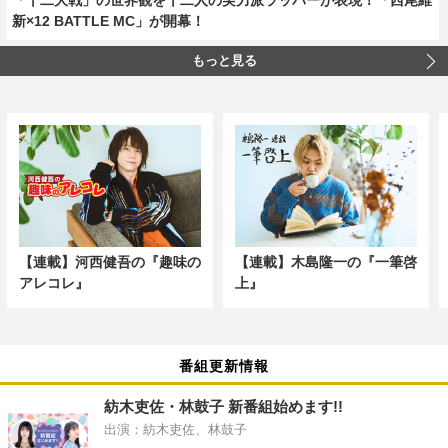
新×12 BATTLE MC」が開幕！
もっと見る
【連載】河西健吾の『趣味の
【連載】木島隆一の『一筆啓
アレコレ』
上』
番組更新情報
紡木吏佐・林鼓子 新番組始めます!!
出演：紡木吏佐、林鼓子