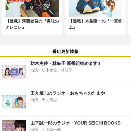
【連載】河西健吾の『趣味の
【連載】木島隆一の『一筆啓
アレコレ』
上』
番組更新情報
紡木吏佐・林鼓子 新番組始めます!!
出演：紡木吏佐、林鼓子
田丸篤志のラジオ・おもちゃのたまや
出演：田丸篤志
山下誠一郎のラジオ・YOUR SEICHI BOOKS
出演：山下誠一郎