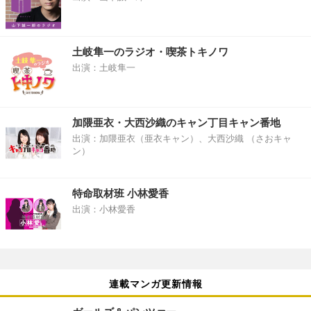
土岐隼一のラジオ・喫茶トキノワ
出演：土岐隼一
加隈亜衣・大西沙織のキャン丁目キャン番地
出演：加隈亜衣（亜衣キャン）、大西沙織 （さおキャ
ン）
特命取材班 小林愛香
出演：小林愛香
連載マンガ更新情報