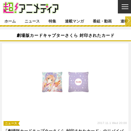
CL
ホーム
ニュース
特集
連載マンガ
番組・動画
連載
ニュース
劇場版カードキャプターさくら 封印されたカード
ニュース一覧
アニメ
特集
ゲーム・アプリ
マンガ
特集一覧
カバー
連載マンガ
映画
音楽
インタビュー
レポート
連載マンガ一覧
連載一覧
番組・動画
グッズ
イベント
ラキりす
番組・動画一覧
ラジオ
連載・ブログ
声優
コスプレ
動画
連載・ブログ一覧
コラム
舞台
新帝スタ
編集部ブログ・お知らせ
2017.11.1 Wed 20:00
ニュース
「劇場版カードキャプターさくら 封印されたカード」のリバイバ