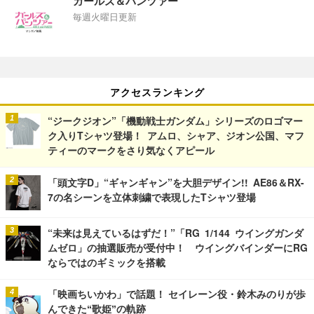
ガールズ＆パンツァー
毎週火曜日更新
アクセスランキング
“ジークジオン”「機動戦士ガンダム」シリーズのロゴマー
ク入りTシャツ登場！ アムロ、シャア、ジオン公国、マフ
ティーのマークをさり気なくアピール
「頭文字D」“ギャンギャン”を大胆デザイン!! AE86＆RX-
7の名シーンを立体刺繍で表現したTシャツ登場
“未来は見えているはずだ！”「RG 1/144 ウイングガンダ
ムゼロ」の抽選販売が受付中！ ウイングバインダーにRG
ならではのギミックを搭載
「映画ちいかわ」で話題！ セイレーン役・鈴木みのりが歩
んできた“歌姫”の軌跡