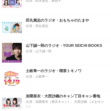
出演：紡木吏佐、林鼓子
田丸篤志のラジオ・おもちゃのたまや
出演：田丸篤志
山下誠一郎のラジオ・YOUR SEICHI BOOKS
出演：山下誠一郎
土岐隼一のラジオ・喫茶トキノワ
出演：土岐隼一
加隈亜衣・大西沙織のキャン丁目キャン番地
出演：加隈亜衣（亜衣キャン）、大西沙織 （さおキャ
ン）