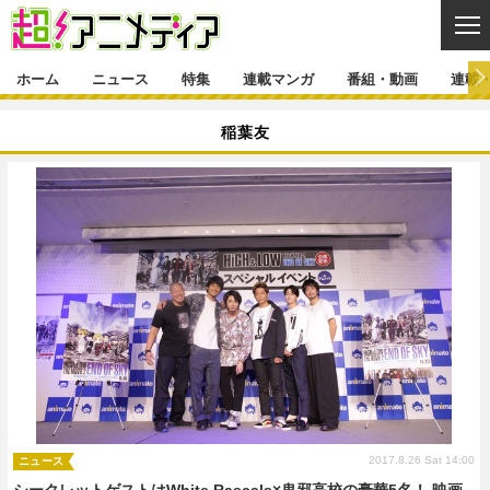
CL
ホーム
ニュース
特集
連載マンガ
番組・動画
連載
ニュース
稲葉友
ニュース一覧
アニメ
特集
ゲーム・アプリ
マンガ
特集一覧
カバー
連載マンガ
映画
音楽
インタビュー
レポート
連載マンガ一覧
連載一覧
番組・動画
グッズ
イベント
ラキりす
番組・動画一覧
ラジオ
連載・ブログ
声優
コスプレ
動画
連載・ブログ一覧
コラム
舞台
新帝スタ
編集部ブログ・お知らせ
2017.8.26 Sat 14:00
ニュース
シークレットゲストはWhite Rascals×鬼邪高校の豪華5名！ 映画