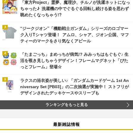
「東方Project」霊夢、魔理沙、チルノが洗濯ネットになっ
ちゃった♪ 洗濯機の中でぐるぐる回転し続ける姿を思わず
眺めたくなっちゃう!?
“ジークジオン”「機動戦士ガンダム」シリーズのロゴマー
ク入りTシャツ登場！ アムロ、シャア、ジオン公国、マフ
ティーのマークをさり気なくアピール
「たまごっち」まめっちが病気!? みみっちはもぐもぐ♪ 生
活を覗き見しちゃうデザイン！フレームマグネット「ぴた
っとフレーム」登場☆
ラクスの浴衣姿が美しい♪ 「ガンダムカードゲーム 1st An
niversary Set [PB03]」の二次抽選が実施中！ ストフリが
デザインされたデッキケースやスリーブも
ランキングをもっと見る
最新雑誌情報