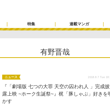
特集
連載マンガ
有野晋哉
ニュース
2018.8.7 Tue 18
『「劇場版 七つの大罪 天空の囚われ人 」完成披
露上映 ~ホーク生誕祭~』梶「豚しゃぶ」好きを
かす