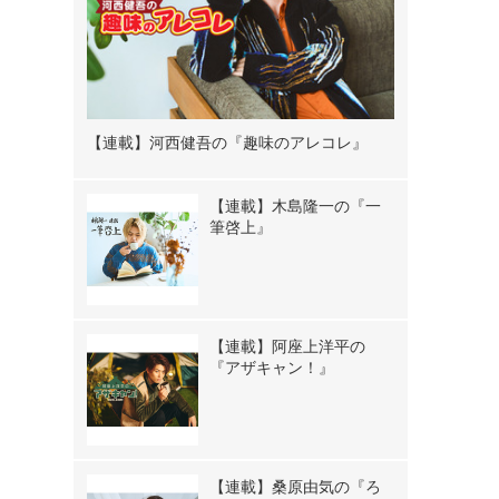
【連載】河西健吾の『趣味のアレコレ』
【連載】木島隆一の『一
筆啓上』
【連載】阿座上洋平の
『アザキャン！』
【連載】桑原由気の『ろ