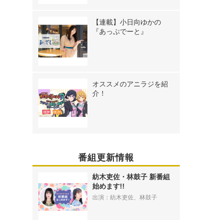
【連載】小日向ゆかの
『あっぷでーと』
オススメのアニラジを紹
介！
番組更新情報
紡木吏佐・林鼓子 新番組
始めます!!
出演：紡木吏佐、林鼓子