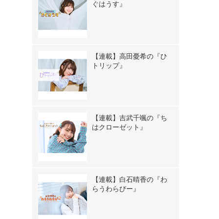
ぐはうす』
【連載】高田憂希の『ひ
トリップ』
【連載】吉武千颯の『ち
はクローゼット』
【連載】白石晴香の『わ
らうわらびー』