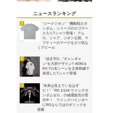
ニュースランキング
“ジークジオン”「機動戦士ガ
ンダム」シリーズのロゴマー
ク入りTシャツ登場！ アム
ロ、シャア、ジオン公国、マ
フティーのマークをさり気な
くアピール
「頭文字D」“ギャンギャ
ン”を大胆デザイン!! AE86＆
RX-7の名シーンを立体刺繍で
表現したTシャツ登場
“未来は見えているはず
だ！”「RG 1/144 ウイングガ
ンダムゼロ」の抽選販売が受
付中！ ウイングバインダー
にRGならではのギミックを
搭載