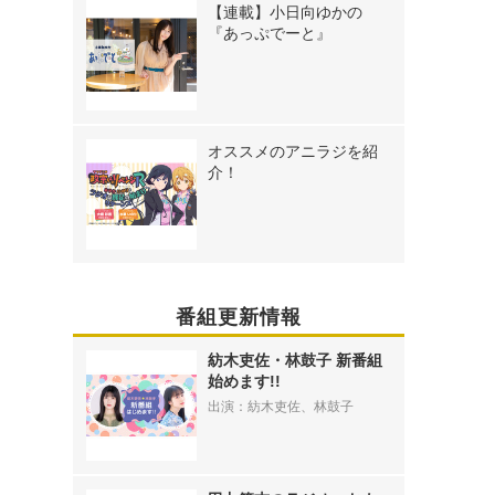
【連載】小日向ゆかの
『あっぷでーと』
オススメのアニラジを紹
介！
番組更新情報
紡木吏佐・林鼓子 新番組
始めます!!
出演：紡木吏佐、林鼓子