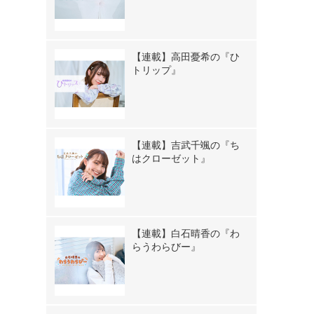
【連載】高田憂希の『ひ
トリップ』
【連載】吉武千颯の『ち
はクローゼット』
【連載】白石晴香の『わ
らうわらびー』