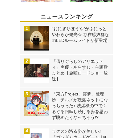
ニュースランキング
“おにぎりぼうや”がぷにっと
やわらか発光☆ 存在感抜群な
のLEDルームライトが新登場
「借りぐらしのアリエッテ
ィ」声優・あらすじ・主題歌
まとめ【金曜ロードショー放
送】
「東方Project」霊夢、魔理
沙、チルノが洗濯ネットにな
っちゃった♪ 洗濯機の中でぐ
るぐる回転し続ける姿を思わ
ず眺めたくなっちゃう!?
ラクスの浴衣姿が美しい♪
「ガンダムカードゲーム 1st