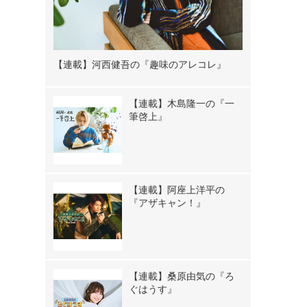
【連載】河西健吾の『趣味のアレコレ』
【連載】木島隆一の『一
筆啓上』
【連載】阿座上洋平の
『アザキャン！』
【連載】桑原由気の『ろ
ぐはうす』