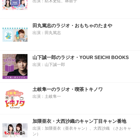
出演：紡木吏佐、林鼓子
田丸篤志のラジオ・おもちゃのたまや
出演：田丸篤志
山下誠一郎のラジオ・YOUR SEICHI BOOKS
出演：山下誠一郎
土岐隼一のラジオ・喫茶トキノワ
出演：土岐隼一
加隈亜衣・大西沙織のキャン丁目キャン番地
出演：加隈亜衣（亜衣キャン）、大西沙織 （さおキャ
ン）