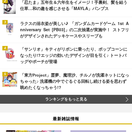
「忍たま」五年生＆六年生をイメージ！手裏剣、髪を結う
仕草…和の趣を感じさせる「MAYLA」パンプス
ラクスの浴衣姿が美しい♪ 「ガンダムカードゲーム 1st A
nniversary Set [PB03]」の二次抽選が実施中！ ストフリ
がデザインされたデッキケースやスリーブも
「サンリオ」キティがリボンに乗ったり、ポップコーンに
なったり!?エッジの効いたデザインが目を引く♪ トートバ
ッグやポーチが登場
「東方Project」霊夢、魔理沙、チルノが洗濯ネットになっ
ちゃった♪ 洗濯機の中でぐるぐる回転し続ける姿を思わず
眺めたくなっちゃう!?
ランキングをもっと見る
最新雑誌情報