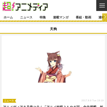
CL
ホーム
ニュース
特集
連載マンガ
番組・動画
連載
ニュース
天狗
ニュース一覧
アニメ
特集
ゲーム・アプリ
マンガ
特集一覧
カバー
連載マンガ
映画
音楽
インタビュー
レポート
連載マンガ一覧
連載一覧
番組・動画
グッズ
イベント
ラキりす
番組・動画一覧
ラジオ
連載・ブログ
声優
コスプレ
動画
連載・ブログ一覧
コラム
舞台
新帝スタ
編集部ブログ・お知らせ
2017.8.8 Tue 19:19
ニュース
アニメディア８月号コラム「アニメ妖怪よもやま話」全文掲載。妖