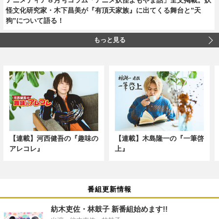
怪文化研究家・木下昌美が『有頂天家族』に出てくる舞台と”天
狗”について語る！
もっと見る
【連載】河西健吾の『趣味の
【連載】木島隆一の『一筆啓
アレコレ』
上』
番組更新情報
紡木吏佐・林鼓子 新番組始めます!!