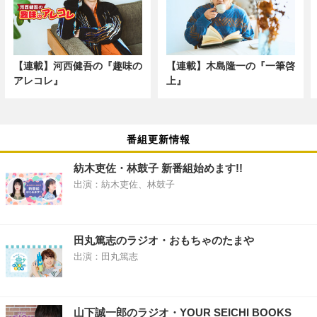
【連載】河西健吾の『趣味の
【連載】木島隆一の『一筆啓
アレコレ』
上』
番組更新情報
紡木吏佐・林鼓子 新番組始めます!!
出演：紡木吏佐、林鼓子
田丸篤志のラジオ・おもちゃのたまや
出演：田丸篤志
山下誠一郎のラジオ・YOUR SEICHI BOOKS