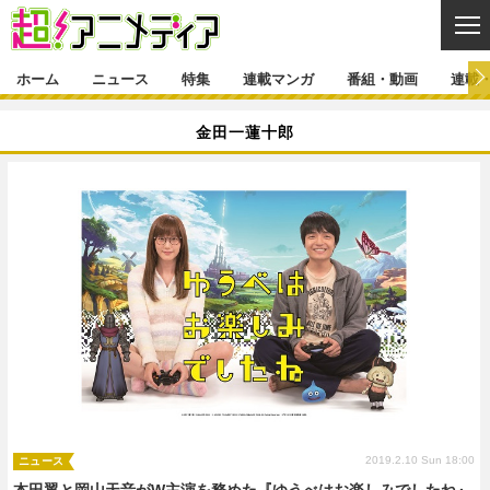
CL
ホーム
ニュース
特集
連載マンガ
番組・動画
連載
ニュース
金田一蓮十郎
ニュース一覧
アニメ
特集
ゲーム・アプリ
マンガ
特集一覧
カバー
連載マンガ
映画
音楽
インタビュー
レポート
連載マンガ一覧
連載一覧
番組・動画
グッズ
イベント
ラキりす
番組・動画一覧
ラジオ
連載・ブログ
声優
コスプレ
動画
連載・ブログ一覧
コラム
舞台
新帝スタ
編集部ブログ・お知らせ
2019.2.10 Sun 18:00
ニュース
本田翼と岡山天音がW主演を務めた『ゆうべはお楽しみでしたね』