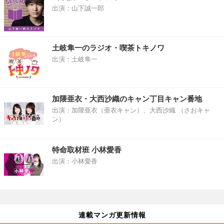
出演：山下誠一郎
土岐隼一のラジオ・喫茶トキノワ
出演：土岐隼一
加隈亜衣・大西沙織のキャン丁目キャン番地
出演：加隈亜衣（亜衣キャン）、大西沙織 （さおキャ
ン）
特命取材班 小林愛香
出演：小林愛香
連載マンガ更新情報