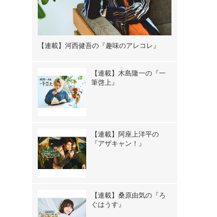
【連載】河西健吾の『趣味のアレコレ』
【連載】木島隆一の『一
筆啓上』
【連載】阿座上洋平の
『アザキャン！』
【連載】桑原由気の『ろ
ぐはうす』