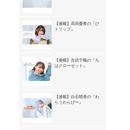
【連載】高田憂希の『ひ
トリップ』
【連載】吉武千颯の『ち
はクローゼット』
【連載】白石晴香の『わ
らうわらびー』