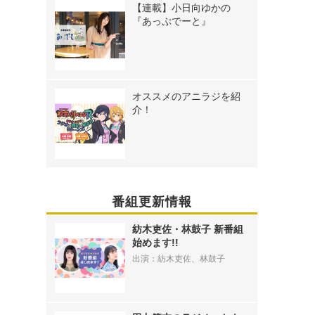
【連載】小日向ゆかの
『あっぷでーと』
オススメのアニラジを紹
介！
番組更新情報
紡木吏佐・林鼓子 新番組
始めます!!
出演：紡木吏佐、林鼓子