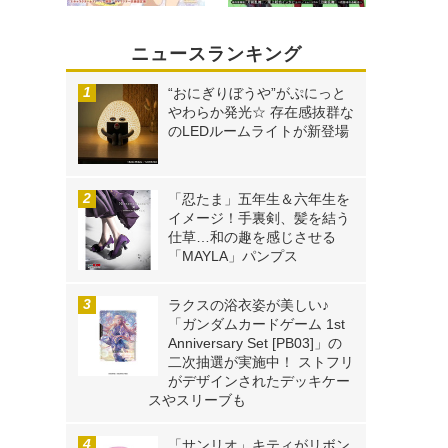
ニュースランキング
“おにぎりぼうや”がぷにっと
やわらか発光☆ 存在感抜群な
のLEDルームライトが新登場
「忍たま」五年生＆六年生を
イメージ！手裏剣、髪を結う
仕草…和の趣を感じさせる
「MAYLA」パンプス
ラクスの浴衣姿が美しい♪
「ガンダムカードゲーム 1st
Anniversary Set [PB03]」の
二次抽選が実施中！ ストフリ
がデザインされたデッキケー
スやスリーブも
「サンリオ」キティがリボン