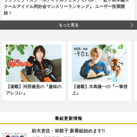
クールアイドル同好会マンスリーランキング』 ユーザー投票開
始！
もっと見る
【連載】河西健吾の『趣味の
【連載】木島隆一の『一筆啓
アレコレ』
上』
番組更新情報
紡木吏佐・林鼓子 新番組始めます!!