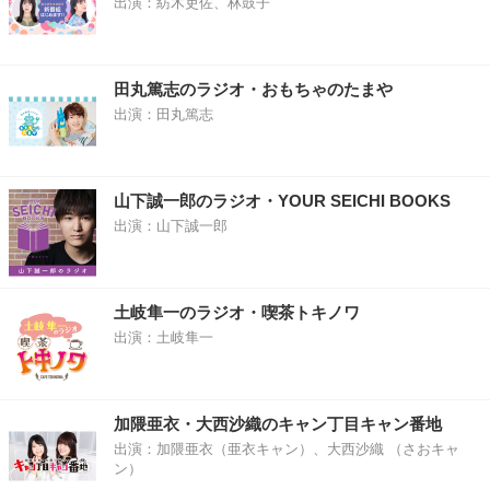
出演：紡木吏佐、林鼓子
田丸篤志のラジオ・おもちゃのたまや
出演：田丸篤志
山下誠一郎のラジオ・YOUR SEICHI BOOKS
出演：山下誠一郎
土岐隼一のラジオ・喫茶トキノワ
出演：土岐隼一
加隈亜衣・大西沙織のキャン丁目キャン番地
出演：加隈亜衣（亜衣キャン）、大西沙織 （さおキャ
ン）