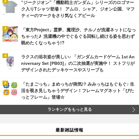
“ジークジオン”「機動戦士ガンダム」シリーズのロゴマー
ク入りTシャツ登場！ アムロ、シャア、ジオン公国、マフ
ティーのマークをさり気なくアピール
「東方Project」霊夢、魔理沙、チルノが洗濯ネットになっ
ちゃった♪ 洗濯機の中でぐるぐる回転し続ける姿を思わず
眺めたくなっちゃう!?
ラクスの浴衣姿が美しい♪ 「ガンダムカードゲーム 1st An
niversary Set [PB03]」の二次抽選が実施中！ ストフリが
デザインされたデッキケースやスリーブも
「たまごっち」まめっちが病気!? みみっちはもぐもぐ♪ 生
活を覗き見しちゃうデザイン！フレームマグネット「ぴた
っとフレーム」登場☆
ランキングをもっと見る
最新雑誌情報