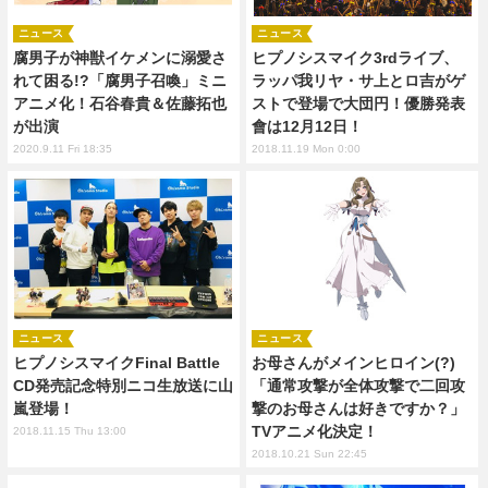
ニュース
ニュース
腐男子が神獣イケメンに溺愛さ
ヒプノシスマイク3rdライブ、
れて困る!?「腐男子召喚」ミニ
ラッパ我リヤ・サ上とロ吉がゲ
アニメ化！石谷春貴＆佐藤拓也
ストで登場で大団円！優勝発表
が出演
會は12月12日！
2020.9.11 Fri 18:35
2018.11.19 Mon 0:00
ニュース
ニュース
ヒプノシスマイクFinal Battle
お母さんがメインヒロイン(?)
CD発売記念特別ニコ生放送に山
「通常攻撃が全体攻撃で二回攻
嵐登場！
撃のお母さんは好きですか？」
TVアニメ化決定！
2018.11.15 Thu 13:00
2018.10.21 Sun 22:45