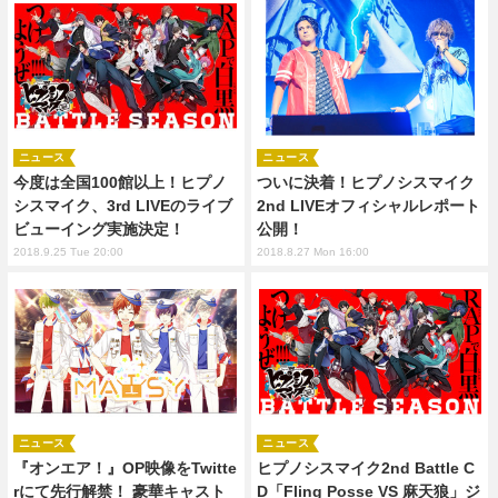
ニュース
ニュース
今度は全国100館以上！ヒプノ
ついに決着！ヒプノシスマイク
シスマイク、3rd LIVEのライブ
2nd LIVEオフィシャルレポート
ビューイング実施決定！
公開！
2018.9.25 Tue 20:00
2018.8.27 Mon 16:00
ニュース
ニュース
『オンエア！』OP映像をTwitte
ヒプノシスマイク2nd Battle C
rにて先行解禁！ 豪華キャスト
D「Fling Posse VS 麻天狼」ジ