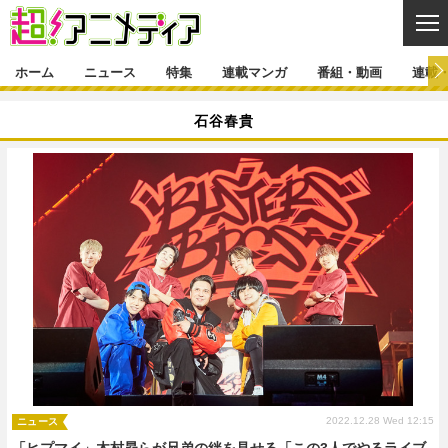
CL
ホーム
ニュース
特集
連載マンガ
番組・動画
連載
ニュース
石谷春貴
ニュース一覧
アニメ
特集
ゲーム・アプリ
マンガ
特集一覧
カバー
連載マンガ
映画
音楽
インタビュー
レポート
連載マンガ一覧
連載一覧
番組・動画
グッズ
イベント
ラキりす
番組・動画一覧
ラジオ
連載・ブログ
声優
コスプレ
動画
連載・ブログ一覧
コラム
舞台
新帝スタ
編集部ブログ・お知らせ
2022.12.28 Wed 12:15
ニュース
「ヒプマイ」木村昴らが兄弟の絆を見せる「この3人でやるライブ