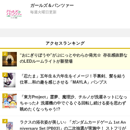
ガールズ＆パンツァー
毎週火曜日更新
アクセスランキング
“おにぎりぼうや”がぷにっとやわらか発光☆ 存在感抜群な
のLEDルームライトが新登場
「忍たま」五年生＆六年生をイメージ！手裏剣、髪を結う
仕草…和の趣を感じさせる「MAYLA」パンプス
「東方Project」霊夢、魔理沙、チルノが洗濯ネットになっ
ちゃった♪ 洗濯機の中でぐるぐる回転し続ける姿を思わず
眺めたくなっちゃう!?
ラクスの浴衣姿が美しい♪ 「ガンダムカードゲーム 1st An
niversary Set [PB03]」の二次抽選が実施中！ ストフリが