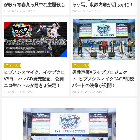
が歌う青春真っ只中な主題歌も
ャケ写、収録内容が明らかに！
2018.6.19 Tue 10:00
2018.6.9 Sat 17:00
ニュース
ニュース
ヒプノシスマイク、イケブクロ
男性声優×ラッププロジェク
VSヨコハマCD発売記念、公開
ト“ヒプノシスマイク“AGF朗読
ニコ生バトルが急きょ決定！
パートの映像が公開！
2018.5.10 Thu 12:39
2017.11.28 Tue 20:00