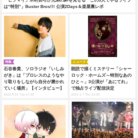
は“特別”」Buster Bros!!! 公演2Days＆楽屋裏レポ
特集
ニュース
石谷春貴、ソロラジオ「いしみ
朗読で描くミステリー「シャー
がき」は「プロレスのようなや
ロック・ホームズ～特別なあの
り取りをしながら自分が磨かれ
ひと～」3公演が「あにてれ」
ていく場所」【インタビュー】
で独占ライブ配信決定
2022.5.31 Tue 17:30
2021.1.7 Thu 12:05