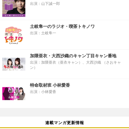
出演：山下誠一郎
土岐隼一のラジオ・喫茶トキノワ
出演：土岐隼一
加隈亜衣・大西沙織のキャン丁目キャン番地
出演：加隈亜衣（亜衣キャン）、大西沙織 （さおキャ
ン）
特命取材班 小林愛香
出演：小林愛香
連載マンガ更新情報