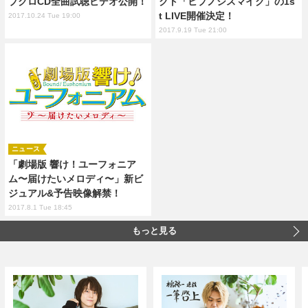
ブクロCD全曲試聴ビデオ公開！
クト「ヒプノシスマイク」の1s
t LIVE開催決定！
2017.10.24 Tue 19:00
2017.9.19 Tue 21:00
ニュース
「劇場版 響け！ユーフォニア
ム〜届けたいメロディ〜」新ビ
ジュアル&予告映像解禁！
2017.8.1 Tue 18:45
もっと見る