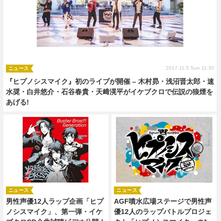
2017.11.5 Sun 11:30
ニュース
『ヒプノシスマイク』初のライブが開催 – 木村昴・浅沼晋太郎・速
水奨・白井悠介・石谷春貴・天﨑滉平がイケブクロで伝説の狼煙を
あげる!
ニュース
ニュース
男性声優12人ラップ企画「ヒプ
AGF噴水広場ステージで男性声
ノシスマイク」、第一弾・イケ
優12人のラップバトルプロジェ