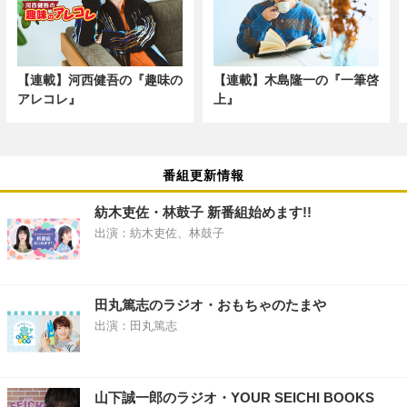
【連載】河西健吾の『趣味の
【連載】木島隆一の『一筆啓
アレコレ』
上』
番組更新情報
紡木吏佐・林鼓子 新番組始めます!!
出演：紡木吏佐、林鼓子
田丸篤志のラジオ・おもちゃのたまや
出演：田丸篤志
山下誠一郎のラジオ・YOUR SEICHI BOOKS