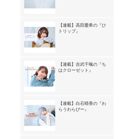
【連載】高田憂希の『ひ
トリップ』
【連載】吉武千颯の『ち
はクローゼット』
【連載】白石晴香の『わ
らうわらびー』