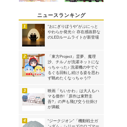
ニュースランキング
“おにぎりぼうや”がぷにっと
やわらか発光☆ 存在感抜群な
のLEDルームライトが新登場
「東方Project」霊夢、魔理
沙、チルノが洗濯ネットにな
っちゃった♪ 洗濯機の中でぐ
るぐる回転し続ける姿を思わ
ず眺めたくなっちゃう!?
映画「ちいかわ」は大人もハ
マる傑作!「原作は東野圭
吾?」の声も飛び交う仕掛け
が満載
“ジークジオン”「機動戦士ガ
ンダム」シリーズのロゴマー