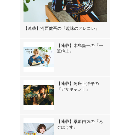
【連載】河西健吾の『趣味のアレコレ』
【連載】木島隆一の『一
筆啓上』
【連載】阿座上洋平の
『アザキャン！』
【連載】桑原由気の『ろ
ぐはうす』