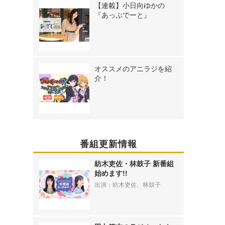
【連載】小日向ゆかの
『あっぷでーと』
オススメのアニラジを紹
介！
番組更新情報
紡木吏佐・林鼓子 新番組
始めます!!
出演：紡木吏佐、林鼓子