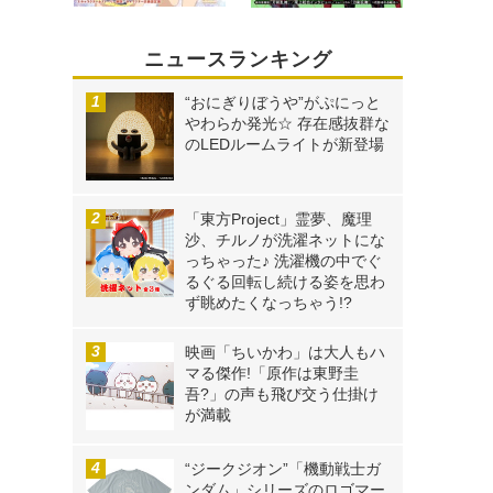
ニュースランキング
“おにぎりぼうや”がぷにっと
やわらか発光☆ 存在感抜群な
のLEDルームライトが新登場
「東方Project」霊夢、魔理
沙、チルノが洗濯ネットにな
っちゃった♪ 洗濯機の中でぐ
るぐる回転し続ける姿を思わ
ず眺めたくなっちゃう!?
映画「ちいかわ」は大人もハ
マる傑作!「原作は東野圭
吾?」の声も飛び交う仕掛け
が満載
“ジークジオン”「機動戦士ガ
ンダム」シリーズのロゴマー