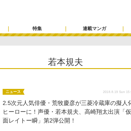
特集
連載マンガ
若本規夫
ニュース
2018.8.19 Sun 15
2.5次元人気俳優・荒牧慶彦が三菱冷蔵庫の擬人
ヒーローに！声優・若本規夫、高崎翔太出演「
面レイトー瞬」第2弾公開！