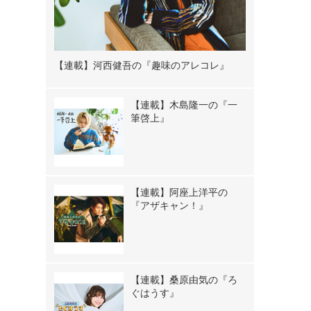
【連載】河西健吾の『趣味のアレコレ』
【連載】木島隆一の『一
筆啓上』
【連載】阿座上洋平の
『アザキャン！』
【連載】桑原由気の『ろ
ぐはうす』