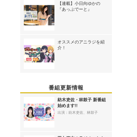
【連載】小日向ゆかの
『あっぷでーと』
オススメのアニラジを紹
介！
番組更新情報
紡木吏佐・林鼓子 新番組
始めます!!
出演：紡木吏佐、林鼓子