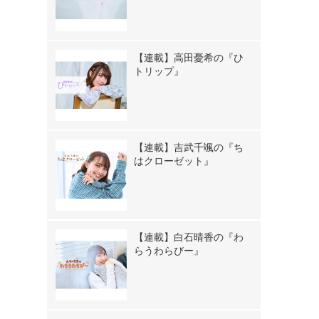
【連載】高田憂希の『ひ
トリップ』
【連載】吉武千颯の『ち
はクローゼット』
【連載】白石晴香の『わ
らうわらびー』