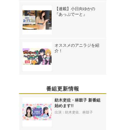
【連載】小日向ゆかの
『あっぷでーと』
オススメのアニラジを紹
介！
番組更新情報
紡木吏佐・林鼓子 新番組
始めます!!
出演：紡木吏佐、林鼓子