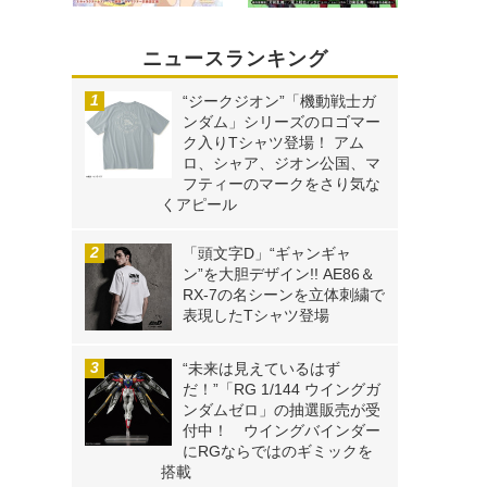
ニュースランキング
“ジークジオン”「機動戦士ガ
ンダム」シリーズのロゴマー
ク入りTシャツ登場！ アム
ロ、シャア、ジオン公国、マ
フティーのマークをさり気な
くアピール
「頭文字D」“ギャンギャ
ン”を大胆デザイン!! AE86＆
RX-7の名シーンを立体刺繍で
表現したTシャツ登場
“未来は見えているはず
だ！”「RG 1/144 ウイングガ
ンダムゼロ」の抽選販売が受
付中！ ウイングバインダー
にRGならではのギミックを
搭載