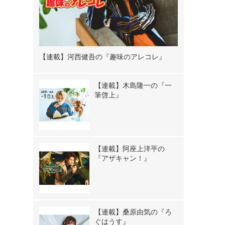
【連載】河西健吾の『趣味のアレコレ』
【連載】木島隆一の『一
筆啓上』
【連載】阿座上洋平の
『アザキャン！』
【連載】桑原由気の『ろ
ぐはうす』