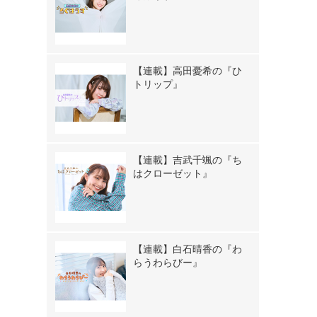
【連載】高田憂希の『ひ
トリップ』
【連載】吉武千颯の『ち
はクローゼット』
【連載】白石晴香の『わ
らうわらびー』