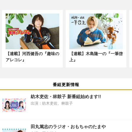
【連載】河西健吾の『趣味の
【連載】木島隆一の『一筆啓
アレコレ』
上』
番組更新情報
紡木吏佐・林鼓子 新番組始めます!!
出演：紡木吏佐、林鼓子
田丸篤志のラジオ・おもちゃのたまや