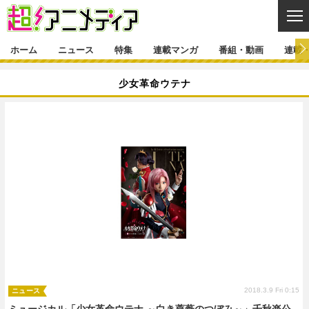
CL
ホーム
ニュース
特集
連載マンガ
番組・動画
連載
ニュース
少女革命ウテナ
ニュース一覧
アニメ
特集
ゲーム・アプリ
マンガ
特集一覧
カバー
連載マンガ
映画
音楽
インタビュー
レポート
連載マンガ一覧
連載一覧
番組・動画
グッズ
イベント
ラキりす
番組・動画一覧
ラジオ
連載・ブログ
声優
コスプレ
動画
連載・ブログ一覧
コラム
舞台
新帝スタ
編集部ブログ・お知らせ
2018.3.9 Fri 0:15
ニュース
ミュージカル「少女革命ウテナ ～白き薔薇のつぼみ～」千秋楽公