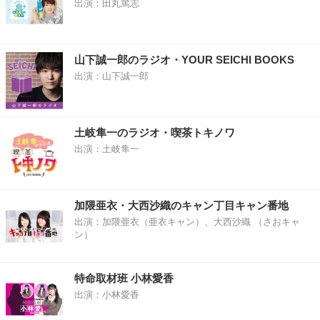
出演：田丸篤志
山下誠一郎のラジオ・YOUR SEICHI BOOKS
出演：山下誠一郎
土岐隼一のラジオ・喫茶トキノワ
出演：土岐隼一
加隈亜衣・大西沙織のキャン丁目キャン番地
出演：加隈亜衣（亜衣キャン）、大西沙織 （さおキャ
ン）
特命取材班 小林愛香
出演：小林愛香