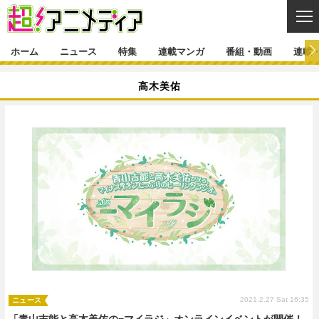
CL
ホーム
ニュース
特集
連載マンガ
番組・動画
連載
ニュース
高木美佑
ニュース一覧
アニメ
特集
ゲーム・アプリ
マンガ
特集一覧
カバー
連載マンガ
映画
音楽
インタビュー
レポート
連載マンガ一覧
連載一覧
番組・動画
グッズ
イベント
ラキりす
番組・動画一覧
ラジオ
連載・ブログ
声優
コスプレ
動画
連載・ブログ一覧
コラム
舞台
新帝スタ
編集部ブログ・お知らせ
2021.2.27 Sat 16:35
ニュース
「青山吉能と高木美佑の−マイラジ」オンラインイベントが開催！