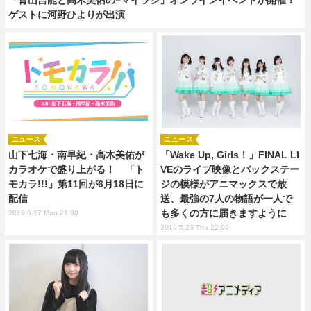
ゲストに河野ひよりが出演
ニュース
ニュース
山下七海・南早紀・高木美佑が
「Wake Up, Girls！」FINAL LI
カラオケで盛り上がる！ 「ト
VEのライブ映像とバックステー
モカラ!!!」第11回が6月18日に
ジの模様がアニマックスで放
配信
送、最強の7人の物語が一人で
も多くの方に届きますように
2019.6.17 Mon 21:30
2019.5.23 Thu 22:00