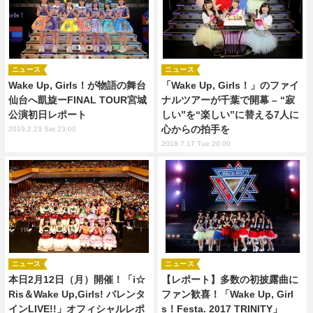
ニュース
ニュース
Wake Up, Girls！が物語の舞台
「Wake Up, Girls！」のファイ
仙台へ凱旋ーFINAL TOUR宮城
ナルツアーが千葉で開幕 – “寂
公演初日レポート
しい”を“楽しい”に替える7人に
心からの拍手を
2019.2.23 Sat 23:00
2018.7.17 Tue 20:00
ニュース
ニュース
本日2月12日（月）開催！「i☆
【レポート】多数の初披露曲に
Ris＆Wake Up,Girls! バレンタ
ファン歓喜！「Wake Up, Girl
インLIVE!!」オフィシャルレポ
s！Festa. 2017 TRINITY」