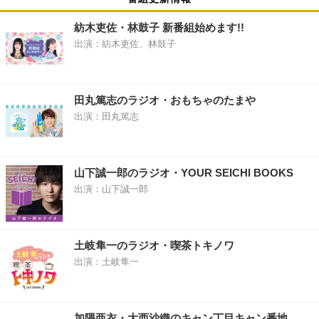
紡木吏佐・林鼓子 新番組始めます!!
出演：紡木吏佐、林鼓子
田丸篤志のラジオ・おもちゃのたまや
出演：田丸篤志
山下誠一郎のラジオ・YOUR SEICHI BOOKS
出演：山下誠一郎
土岐隼一のラジオ・喫茶トキノワ
出演：土岐隼一
加隈亜衣・大西沙織のキャン丁目キャン番地