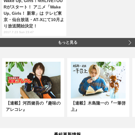
Wake Up, Girls！4thLIVETOU
Rがスタート！ アニメ「Wake
Up, Girls！ 新章」は テレビ東
京・仙台放送・AT-Xにて10月よ
り放送開始決定！
2017.7.23 Sun 23:47
もっと見る
【連載】河西健吾の『趣味の
【連載】木島隆一の『一筆啓
アレコレ』
上』
番組更新情報