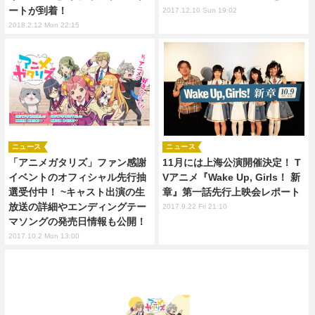
ートが到着！
2017.12.10 Sun 19:02
2018.2.12 Mon 22:15
ニュース
ニュース
「アニメガタリズ」ファン感謝
11月には上海公演開催決定！ T
イベントのオフィシャル先行抽
Vアニメ『Wake Up, Girls！ 新
選受付中！ ~キャスト出演の生
章』第一話先行上映会レポート
放送の詳細やエンディングテー
2017.9.22 Fri 21:10
マソングの発売日情報も公開！
2017.10.2 Mon 13:00