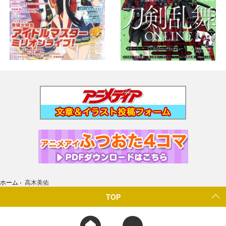
ホーム
›
高木美佑
TOP