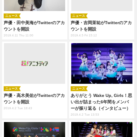
ニュース
ニュース
声優・田中美海がTwitterのアカ
声優・吉岡茉祐がTwitterのアカ
ウントを開設
ウントを開設
2019.4.11 Thu 11:00
2019.4.5 Fri 15:12
ニュース
ニュース
ありがとう Wake Up, Girls！思
声優・高木美佑がTwitterのアカ
い出が詰まった6年間をメンバ
ウントを開設
ーが振り返る（インタビュー）
2019.4.2 Tue 18:43
2019.4.2 Tue 13:53