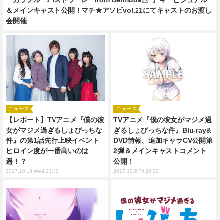
＆メインキャスト公開！マチ★アソビvol.21にてキャストのお渡し
会開催
ニュース
ニュース
【レポート】TVアニメ『僕の彼
TVアニメ『僕の彼女がマジメ過
女がマジメ過ぎるしょびっちな
ぎるしょびっちな件』Blu-ray&
件』の第1話先行上映イベント
DVD情報、追加キャラCV公開第
ヒロイン度が一番高いのは
2弾＆メインキャストコメント
遥！？
公開！
2017.10.18 Wed 23:30
2017.10.6 Fri 20:00