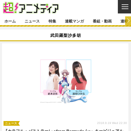
CL
ホーム
ニュース
特集
連載マンガ
番組・動画
連載
ニュース
武田羅梨沙多胡
ニュース一覧
アニメ
特集
ゲーム・アプリ
マンガ
特集一覧
カバー
連載マンガ
映画
音楽
インタビュー
レポート
連載マンガ一覧
連載一覧
番組・動画
グッズ
イベント
ラキりす
番組・動画一覧
ラジオ
連載・ブログ
声優
コスプレ
動画
連載・ブログ一覧
コラム
舞台
新帝スタ
編集部ブログ・お知らせ
2018.9.19 Wed 22:30
ニュース
『カラフル・パストラーレ ~from Bermuda△~』キービジュアル