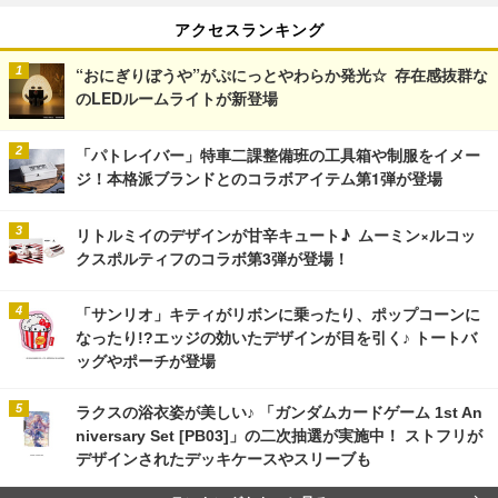
アクセスランキング
“おにぎりぼうや”がぷにっとやわらか発光☆ 存在感抜群な
のLEDルームライトが新登場
「パトレイバー」特車二課整備班の工具箱や制服をイメー
ジ！本格派ブランドとのコラボアイテム第1弾が登場
リトルミイのデザインが甘辛キュート♪ ムーミン×ルコッ
クスポルティフのコラボ第3弾が登場！
「サンリオ」キティがリボンに乗ったり、ポップコーンに
なったり!?エッジの効いたデザインが目を引く♪ トートバ
ッグやポーチが登場
ラクスの浴衣姿が美しい♪ 「ガンダムカードゲーム 1st An
niversary Set [PB03]」の二次抽選が実施中！ ストフリが
デザインされたデッキケースやスリーブも