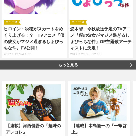
ニュース
ニュース
ヒロイン・秋穂がスカートをめ
悠木碧、今秋放送予定のTVアニ
くり上げる！？ TVアニメ『僕
メ『僕の彼女がマジメ過ぎるし
の彼女がマジメ過ぎるしょびっ
ょびっちな件』OP主題歌アーテ
ちな件』PV公開！
ィストに決定！
2017.8.12 Sat 1:03
2017.7.23 Sun 12:00
もっと見る
【連載】河西健吾の『趣味の
【連載】木島隆一の『一筆啓
アレコレ』
上』