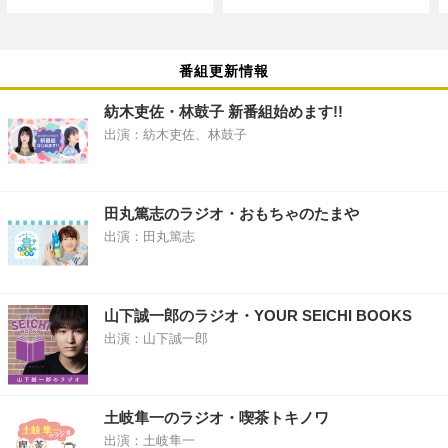
番組更新情報
紡木吏佐・林鼓子 新番組始めます!!
出演：紡木吏佐、林鼓子
田丸篤志のラジオ・おもちゃのたまや
出演：田丸篤志
山下誠一郎のラジオ・YOUR SEICHI BOOKS
出演：山下誠一郎
土岐隼一のラジオ・喫茶トキノワ
出演：土岐隼一