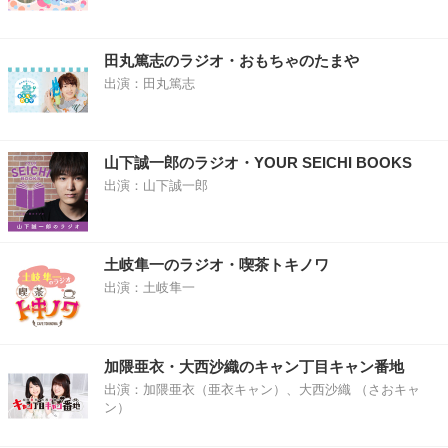
田丸篤志のラジオ・おもちゃのたまや
出演：田丸篤志
山下誠一郎のラジオ・YOUR SEICHI BOOKS
出演：山下誠一郎
土岐隼一のラジオ・喫茶トキノワ
出演：土岐隼一
加隈亜衣・大西沙織のキャン丁目キャン番地
出演：加隈亜衣（亜衣キャン）、大西沙織 （さおキャ
ン）