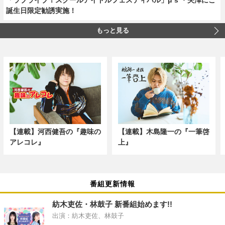
誕生日限定勧誘実施！
もっと見る
【連載】河西健吾の『趣味の
【連載】木島隆一の『一筆啓
アレコレ』
上』
番組更新情報
紡木吏佐・林鼓子 新番組始めます!!
出演：紡木吏佐、林鼓子