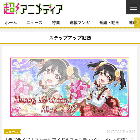
CL
ホーム
ニュース
特集
連載マンガ
番組・動画
連載
ニュース
ステップアップ勧誘
ニュース一覧
アニメ
特集
ゲーム・アプリ
マンガ
特集一覧
カバー
連載マンガ
映画
音楽
インタビュー
レポート
連載マンガ一覧
連載一覧
番組・動画
グッズ
イベント
ラキりす
番組・動画一覧
ラジオ
連載・ブログ
声優
コスプレ
動画
連載・ブログ一覧
コラム
舞台
新帝スタ
編集部ブログ・お知らせ
2017.7.20 Thu 0:00
ニュース
「ラブライブ！スクールアイドルフェスティバル」μ’s ・矢澤にこ