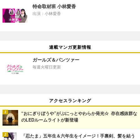
特命取材班 小林愛香
出演：小林愛香
連載マンガ更新情報
ガールズ＆パンツァー
毎週火曜日更新
アクセスランキング
“おにぎりぼうや”がぷにっとやわらか発光☆ 存在感抜群な
のLEDルームライトが新登場
「忍たま」五年生＆六年生をイメージ！手裏剣、髪を結う