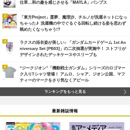
仕草…和の趣を感じさせる「MAYLA」パンプス
「東方Project」霊夢、魔理沙、チルノが洗濯ネットになっ
ちゃった♪ 洗濯機の中でぐるぐる回転し続ける姿を思わず
眺めたくなっちゃう!?
ラクスの浴衣姿が美しい♪ 「ガンダムカードゲーム 1st An
niversary Set [PB03]」の二次抽選が実施中！ ストフリが
デザインされたデッキケースやスリーブも
“ジークジオン”「機動戦士ガンダム」シリーズのロゴマー
ク入りTシャツ登場！ アムロ、シャア、ジオン公国、マフ
ティーのマークをさり気なくアピール
ランキングをもっと見る
最新雑誌情報