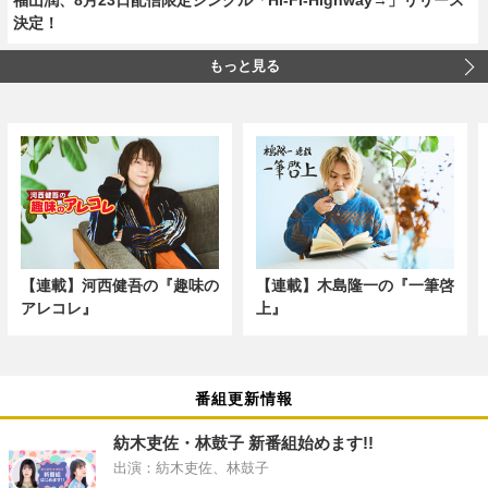
決定！
もっと見る
【連載】河西健吾の『趣味の
【連載】木島隆一の『一筆啓
アレコレ』
上』
番組更新情報
紡木吏佐・林鼓子 新番組始めます!!
出演：紡木吏佐、林鼓子