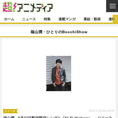
CL
ホーム
ニュース
特集
連載マンガ
番組・動画
連載
ニュース
福山潤・ひとりのBocchiShow
ニュース一覧
アニメ
特集
ゲーム・アプリ
マンガ
特集一覧
カバー
連載マンガ
映画
音楽
インタビュー
レポート
連載マンガ一覧
連載一覧
番組・動画
グッズ
イベント
ラキりす
番組・動画一覧
ラジオ
連載・ブログ
声優
コスプレ
動画
連載・ブログ一覧
コラム
舞台
新帝スタ
編集部ブログ・お知らせ
2017.7.15 Sat 18:00
ニュース
福山潤、8月23日配信限定シングル「Hi-Fi-Highway→」リリース