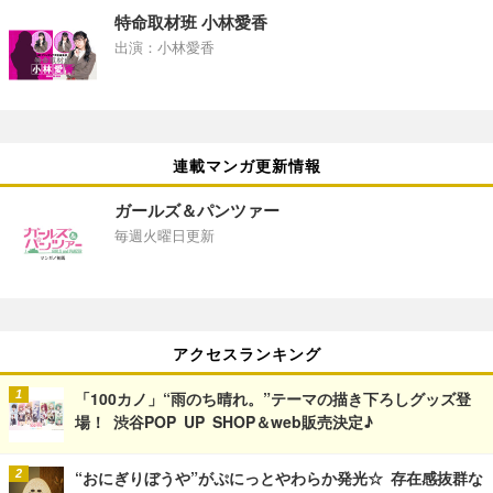
特命取材班 小林愛香
出演：小林愛香
連載マンガ更新情報
ガールズ＆パンツァー
毎週火曜日更新
アクセスランキング
「100カノ」“雨のち晴れ。”テーマの描き下ろしグッズ登
場！ 渋谷POP UP SHOP＆web販売決定♪
“おにぎりぼうや”がぷにっとやわらか発光☆ 存在感抜群な