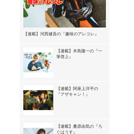
【連載】河西健吾の『趣味のアレコレ』
【連載】木島隆一の『一
筆啓上』
【連載】阿座上洋平の
『アザキャン！』
【連載】桑原由気の『ろ
ぐはうす』