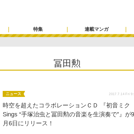
特集
連載マンガ
冨田勲
ニュース
2017.7.14 Fri 9
時空を超えたコラボレーションＣＤ 『初音ミク
Sings “手塚治虫と冨田勲の音楽を生演奏で”』が
月6日にリリース！