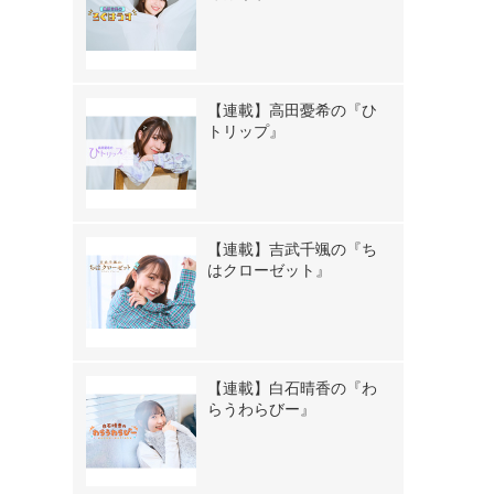
【連載】高田憂希の『ひ
トリップ』
【連載】吉武千颯の『ち
はクローゼット』
【連載】白石晴香の『わ
らうわらびー』