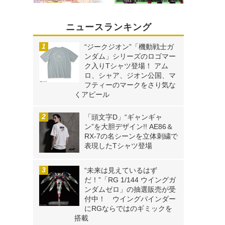
ニュースランキング
“ジークジオン”「機動戦士ガ
ンダム」シリーズのロゴマー
ク入りTシャツ登場！ アム
ロ、シャア、ジオン公国、マ
フティーのマークをさり気な
くアピール
「頭文字D」“ギャンギャ
ン”を大胆デザイン!! AE86＆
RX-7の名シーンを立体刺繍で
表現したTシャツ登場
“未来は見えているはず
だ！”「RG 1/144 ウイングガ
ンダムゼロ」の抽選販売が受
付中！ ウイングバインダー
にRGならではのギミックを
搭載