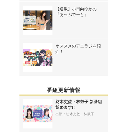
【連載】小日向ゆかの
『あっぷでーと』
オススメのアニラジを紹
介！
番組更新情報
紡木吏佐・林鼓子 新番組
始めます!!
出演：紡木吏佐、林鼓子