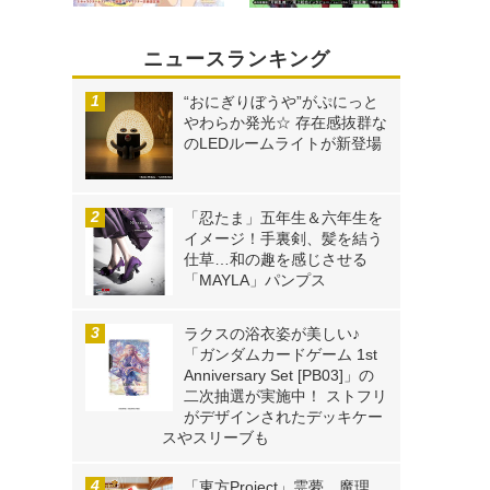
ニュースランキング
“おにぎりぼうや”がぷにっと
やわらか発光☆ 存在感抜群な
のLEDルームライトが新登場
「忍たま」五年生＆六年生を
イメージ！手裏剣、髪を結う
仕草…和の趣を感じさせる
「MAYLA」パンプス
ラクスの浴衣姿が美しい♪
「ガンダムカードゲーム 1st
Anniversary Set [PB03]」の
二次抽選が実施中！ ストフリ
がデザインされたデッキケー
スやスリーブも
「東方Project」霊夢、魔理