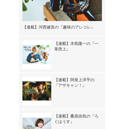
【連載】河西健吾の『趣味のアレコレ』
【連載】木島隆一の『一
筆啓上』
【連載】阿座上洋平の
『アザキャン！』
【連載】桑原由気の『ろ
ぐはうす』