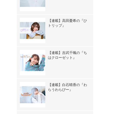
【連載】高田憂希の『ひ
トリップ』
【連載】吉武千颯の『ち
はクローゼット』
【連載】白石晴香の『わ
らうわらびー』