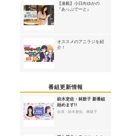
【連載】小日向ゆかの
『あっぷでーと』
オススメのアニラジを紹
介！
番組更新情報
紡木吏佐・林鼓子 新番組
始めます!!
出演：紡木吏佐、林鼓子