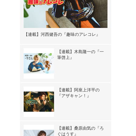
【連載】河西健吾の『趣味のアレコレ』
【連載】木島隆一の『一
筆啓上』
【連載】阿座上洋平の
『アザキャン！』
【連載】桑原由気の『ろ
ぐはうす』