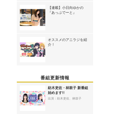
【連載】小日向ゆかの
『あっぷでーと』
オススメのアニラジを紹
介！
番組更新情報
紡木吏佐・林鼓子 新番組
始めます!!
出演：紡木吏佐、林鼓子