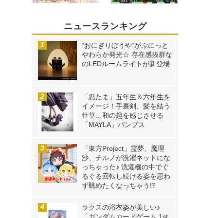
ニュースランキング
“おにぎりぼうや”がぷにっと
やわらか発光☆ 存在感抜群な
のLEDルームライトが新登場
「忍たま」五年生＆六年生を
イメージ！手裏剣、髪を結う
仕草…和の趣を感じさせる
「MAYLA」パンプス
「東方Project」霊夢、魔理
沙、チルノが洗濯ネットにな
っちゃった♪ 洗濯機の中でぐ
るぐる回転し続ける姿を思わ
ず眺めたくなっちゃう!?
ラクスの浴衣姿が美しい♪
「ガンダムカードゲーム 1st