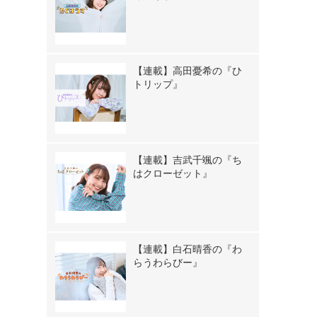
【連載】高田憂希の『ひ
トリップ』
【連載】吉武千颯の『ち
はクローゼット』
【連載】白石晴香の『わ
らうわらびー』