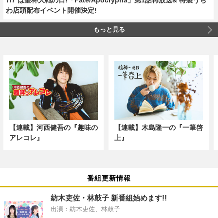
わ店頭配布イベント開催決定!
もっと見る
【連載】河西健吾の『趣味の
【連載】木島隆一の『一筆啓
アレコレ』
上』
番組更新情報
紡木吏佐・林鼓子 新番組始めます!!
出演：紡木吏佐、林鼓子