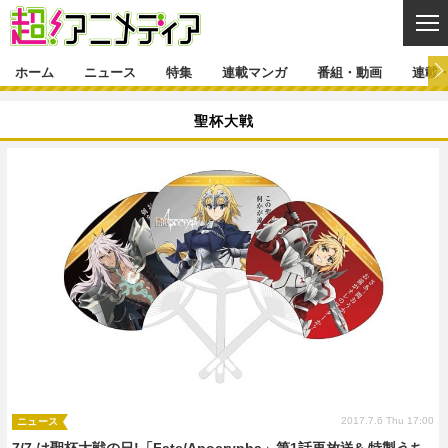
CL
ホーム
ニュース
特集
連載マンガ
番組・動画
連載
ニュース
聖杯大戦
ニュース一覧
アニメ
特集
ゲーム・アプリ
マンガ
特集一覧
カバー
連載マンガ
映画
音楽
インタビュー
レポート
連載マンガ一覧
連載一覧
番組・動画
グッズ
イベント
ラキりす
番組・動画一覧
ラジオ
連載・ブログ
声優
コスプレ
動画
連載・ブログ一覧
コラム
舞台
新帝スタ
編集部ブログ・お知らせ
2017.7.6 Thu 17:00
ニュース
7/7 は聖杯大戦の日!「Fate/Apocrypha」第1話再放送& 特製うち