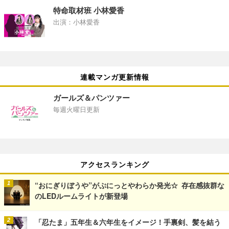
特命取材班 小林愛香
出演：小林愛香
連載マンガ更新情報
ガールズ＆パンツァー
毎週火曜日更新
アクセスランキング
“おにぎりぼうや”がぷにっとやわらか発光☆ 存在感抜群な
のLEDルームライトが新登場
「忍たま」五年生＆六年生をイメージ！手裏剣、髪を結う