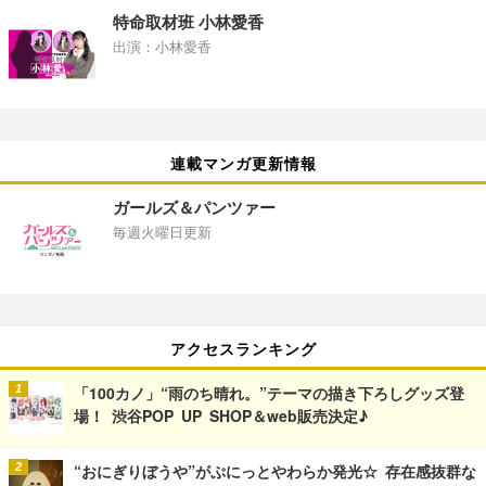
特命取材班 小林愛香
出演：小林愛香
連載マンガ更新情報
ガールズ＆パンツァー
毎週火曜日更新
アクセスランキング
「100カノ」“雨のち晴れ。”テーマの描き下ろしグッズ登
場！ 渋谷POP UP SHOP＆web販売決定♪
“おにぎりぼうや”がぷにっとやわらか発光☆ 存在感抜群な