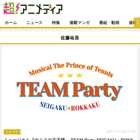
CL
ホーム
ニュース
特集
連載マンガ
番組・動画
連載
ニュース
佐藤祐吾
ニュース一覧
アニメ
特集
ゲーム・アプリ
マンガ
特集一覧
カバー
連載マンガ
映画
音楽
インタビュー
レポート
連載マンガ一覧
連載一覧
番組・動画
グッズ
イベント
ラキりす
番組・動画一覧
ラジオ
連載・ブログ
声優
コスプレ
動画
連載・ブログ一覧
コラム
舞台
新帝スタ
編集部ブログ・お知らせ
2017.7.4 Tue 17:29
ニュース
ミュージカル『テニスの王子様』 TEAM Party SEIGAKU・ROKK