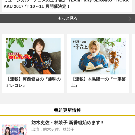
AKU 2017 年 10～11 月開催決定！
もっと見る
【連載】河西健吾の『趣味の
【連載】木島隆一の『一筆啓
アレコレ』
上』
番組更新情報
紡木吏佐・林鼓子 新番組始めます!!
出演：紡木吏佐、林鼓子