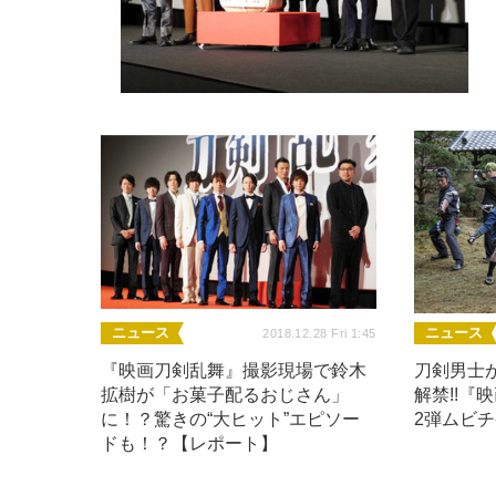
ニュース
ニュース
2018.12.28 Fri 1:45
『映画刀剣乱舞』撮影現場で鈴木
刀剣男士
拡樹が「お菓子配るおじさん」
解禁!!『
に！？驚きの“大ヒット”エピソー
2弾ムビ
ドも！？【レポート】