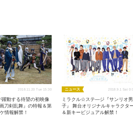
ニュース
2018.11.20 Tue 15:30
2018.9.1 Sat 0:
が躍動する待望の初映像
ミラクル☆ステ―ジ『サンリオ
映画刀剣乱舞』の特報＆第
子』 舞台オリジナルキャラクタ
チケ情報解禁！
＆新キービジュアル解禁！