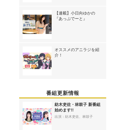
【連載】小日向ゆかの
『あっぷでーと』
オススメのアニラジを紹
介！
番組更新情報
紡木吏佐・林鼓子 新番組
始めます!!
出演：紡木吏佐、林鼓子