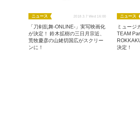
ニュース
ニュース
2018.3.7 Wed 16:00
「刀剣乱舞-ONLINE-」実写映画化
ミュージ
が決定！ 鈴木拡樹の三日月宗近、
TEAM Pa
荒牧慶彦の山姥切国広がスクリー
ROKKAKU
ンに！
決定！