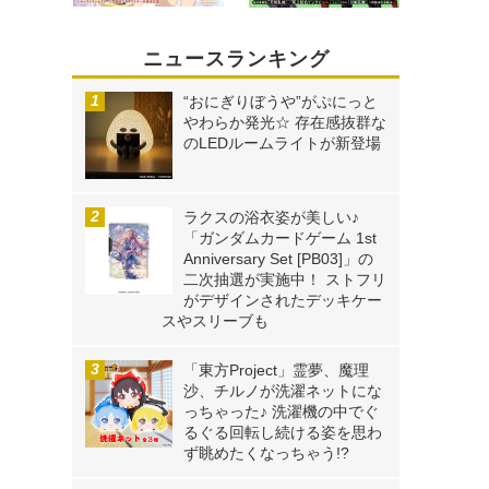
ニュースランキング
“おにぎりぼうや”がぷにっと
やわらか発光☆ 存在感抜群な
のLEDルームライトが新登場
ラクスの浴衣姿が美しい♪
「ガンダムカードゲーム 1st
Anniversary Set [PB03]」の
二次抽選が実施中！ ストフリ
がデザインされたデッキケー
スやスリーブも
「東方Project」霊夢、魔理
沙、チルノが洗濯ネットにな
っちゃった♪ 洗濯機の中でぐ
るぐる回転し続ける姿を思わ
ず眺めたくなっちゃう!?