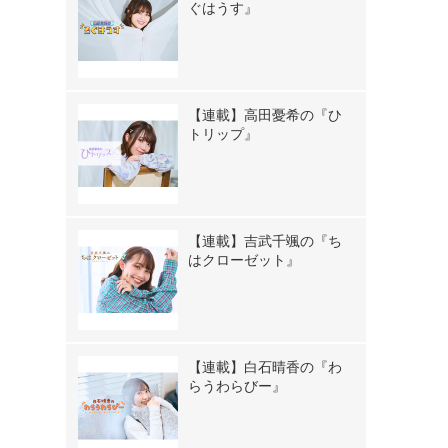
ぐはうす』
【連載】高田憂希の『ひ
トリップ』
【連載】吉武千颯の『ち
はクローゼット』
【連載】白石晴香の『わ
らうわらびー』