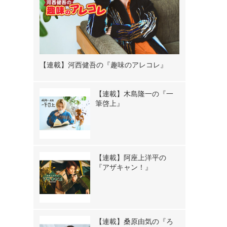
【連載】河西健吾の『趣味のアレコレ』
【連載】木島隆一の『一
筆啓上』
【連載】阿座上洋平の
『アザキャン！』
【連載】桑原由気の『ろ