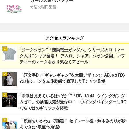
ガールズ＆パンツァー
毎週火曜日更新
アクセスランキング
“ジークジオン”「機動戦士ガンダム」シリーズのロゴマー
ク入りTシャツ登場！ アムロ、シャア、ジオン公国、マフ
ティーのマークをさり気なくアピール
「頭文字D」“ギャンギャン”を大胆デザイン!! AE86＆RX-
7の名シーンを立体刺繍で表現したTシャツ登場
“未来は見えているはずだ！”「RG 1/144 ウイングガンダ
ムゼロ」の抽選販売が受付中！ ウイングバインダーにRG
ならではのギミックを搭載
「映画ちいかわ」で話題！ セイレーン役・鈴木みのりが歩
んできた“歌姫”の軌跡