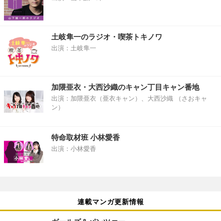
土岐隼一のラジオ・喫茶トキノワ
出演：土岐隼一
加隈亜衣・大西沙織のキャン丁目キャン番地
出演：加隈亜衣（亜衣キャン）、大西沙織 （さおキャ
ン）
特命取材班 小林愛香
出演：小林愛香
連載マンガ更新情報