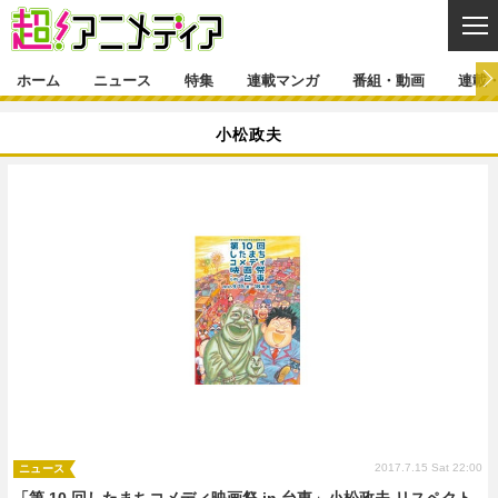
CL
ホーム
ニュース
特集
連載マンガ
番組・動画
連載
ニュース
小松政夫
ニュース一覧
アニメ
特集
ゲーム・アプリ
マンガ
特集一覧
カバー
連載マンガ
映画
音楽
インタビュー
レポート
連載マンガ一覧
連載一覧
番組・動画
グッズ
イベント
ラキりす
番組・動画一覧
ラジオ
連載・ブログ
声優
コスプレ
動画
連載・ブログ一覧
コラム
舞台
新帝スタ
編集部ブログ・お知らせ
2017.7.15 Sat 22:00
ニュース
「第 10 回したまちコメディ映画祭 in 台東」小松政夫 リスペクト