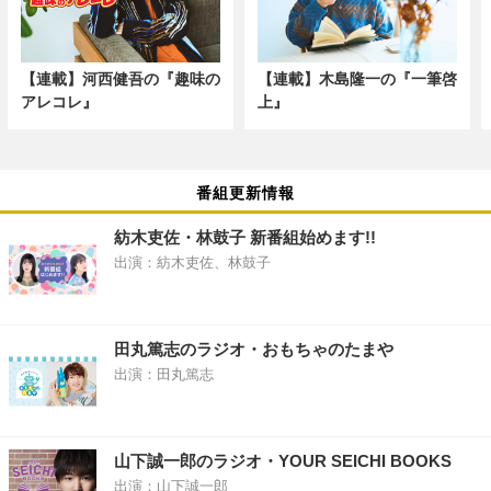
【連載】河西健吾の『趣味の
【連載】木島隆一の『一筆啓
アレコレ』
上』
番組更新情報
紡木吏佐・林鼓子 新番組始めます!!
出演：紡木吏佐、林鼓子
田丸篤志のラジオ・おもちゃのたまや
出演：田丸篤志
山下誠一郎のラジオ・YOUR SEICHI BOOKS
出演：山下誠一郎