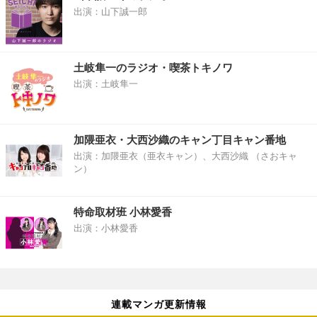
出演：山下誠一郎
土岐隼一のラジオ・喫茶トキノワ
出演：土岐隼一
加隈亜衣・大西沙織のキャン丁目キャン番地
出演：加隈亜衣（亜衣キャン）、大西沙織 （さおキャ
ン）
特命取材班 小林愛香
出演：小林愛香
連載マンガ更新情報