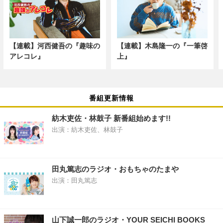
【連載】河西健吾の『趣味の
【連載】木島隆一の『一筆啓
アレコレ』
上』
番組更新情報
紡木吏佐・林鼓子 新番組始めます!!
出演：紡木吏佐、林鼓子
田丸篤志のラジオ・おもちゃのたまや
出演：田丸篤志
山下誠一郎のラジオ・YOUR SEICHI BOOKS