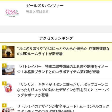
ガールズ＆パンツァー
毎週火曜日更新
アクセスランキング
“おにぎりぼうや”がぷにっとやわらか発光☆ 存在感抜群な
のLEDルームライトが新登場
「パトレイバー」特車二課整備班の工具箱や制服をイメー
ジ！本格派ブランドとのコラボアイテム第1弾が登場
「サンリオ」キティがリボンに乗ったり、ポップコーンに
なったり!?エッジの効いたデザインが目を引く♪ トートバ
ッグやポーチが登場
リトルミイのデザインが甘辛キュート♪ ムーミン×ルコック
スポルティフのコラボ第3弾が登場！