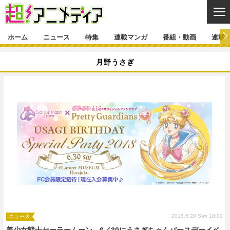
CL
ホーム
ニュース
特集
連載マンガ
番組・動画
連載
ニュース
月野うさぎ
ニュース一覧
アニメ
特集
ゲーム・アプリ
マンガ
特集一覧
カバー
連載マンガ
映画
音楽
インタビュー
レポート
連載マンガ一覧
連載一覧
番組・動画
グッズ
イベント
ラキりす
番組・動画一覧
ラジオ
連載・ブログ
声優
コスプレ
動画
連載・ブログ一覧
コラム
舞台
新帝スタ
編集部ブログ・お知らせ
2018.5.20 Sun 18:00
ニュース
美少女戦士セーラームーン、6／30にうさぎちゃんバースデーイベ