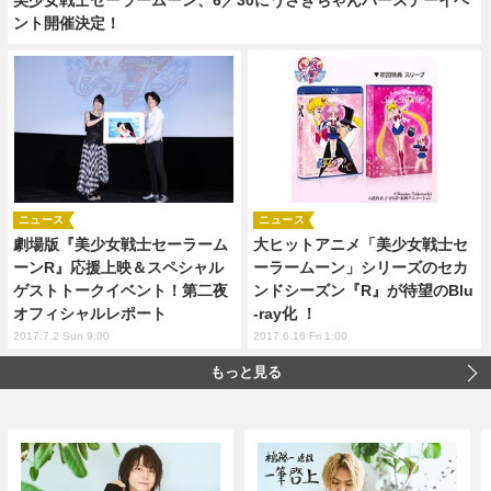
ント開催決定！
ニュース
ニュース
劇場版『美少女戦士セーラーム
大ヒットアニメ「美少女戦士セ
ーンR』応援上映＆スペシャル
ーラームーン」シリーズのセカ
ゲストトークイベント！第二夜
ンドシーズン『R』が待望のBlu
オフィシャルレポート
-ray化 ！
2017.7.2 Sun 9:00
2017.6.16 Fri 1:00
もっと見る