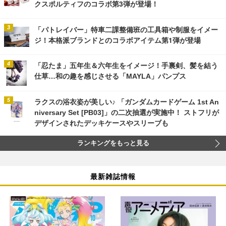
クスポルティフのコラボ第3弾が登場！
「パトレイバー」特車二課整備班の工具箱や制服をイメー
ジ！本格派ブランドとのコラボアイテム第1弾が登場
「忍たま」五年生＆六年生をイメージ！手裏剣、髪を結う
仕草…和の趣を感じさせる「MAYLA」パンプス
ラクスの浴衣姿が美しい♪ 「ガンダムカードゲーム 1st An
niversary Set [PB03]」の二次抽選が実施中！ ストフリが
デザインされたデッキケースやスリーブも
ランキングをもっと見る
最新雑誌情報