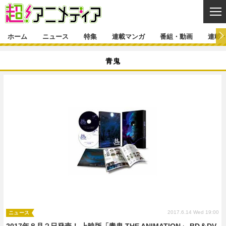
CL
ホーム
ニュース
特集
連載マンガ
番組・動画
連載
ニュース
青鬼
ニュース一覧
アニメ
特集
ゲーム・アプリ
マンガ
特集一覧
カバー
連載マンガ
映画
音楽
インタビュー
レポート
連載マンガ一覧
連載一覧
番組・動画
グッズ
イベント
ラキりす
番組・動画一覧
ラジオ
連載・ブログ
声優
コスプレ
動画
連載・ブログ一覧
コラム
舞台
新帝スタ
編集部ブログ・お知らせ
2017.6.14 Wed 19:00
ニュース
2017年８月２日発売！ 上映版「青鬼 THE ANIMATION」 BD＆DV