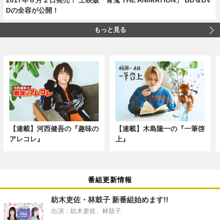
Dの全容が公開！
もっと見る
【連載】河西健吾の『趣味の
【連載】木島隆一の『一筆啓
アレコレ』
上』
番組更新情報
紡木吏佐・林鼓子 新番組始めます!!
出演：紡木吏佐、林鼓子