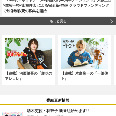
×越智一裕×山根理宏 による完全新作MV クラウドファンディング
で映像制作費の募集を開始
もっと見る
【連載】河西健吾の『趣味の
【連載】木島隆一の『一筆啓
アレコレ』
上』
番組更新情報
紡木吏佐・林鼓子 新番組始めます!!