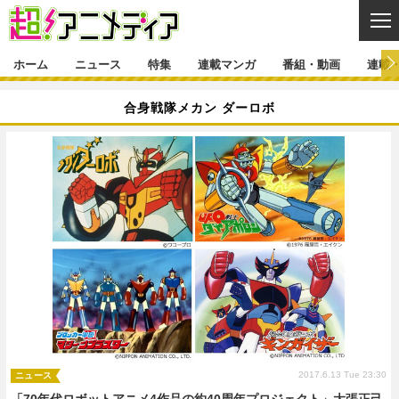
CL
ホーム
ニュース
特集
連載マンガ
番組・動画
連載
ニュース
合身戦隊メカン ダーロボ
ニュース一覧
アニメ
特集
ゲーム・アプリ
マンガ
特集一覧
カバー
連載マンガ
映画
音楽
インタビュー
レポート
連載マンガ一覧
連載一覧
番組・動画
グッズ
イベント
ラキりす
番組・動画一覧
ラジオ
連載・ブログ
声優
コスプレ
動画
連載・ブログ一覧
コラム
舞台
新帝スタ
編集部ブログ・お知らせ
2017.6.13 Tue 23:30
ニュース
「70年代ロボットアニメ4作品の約40周年プロジェクト」大張正己