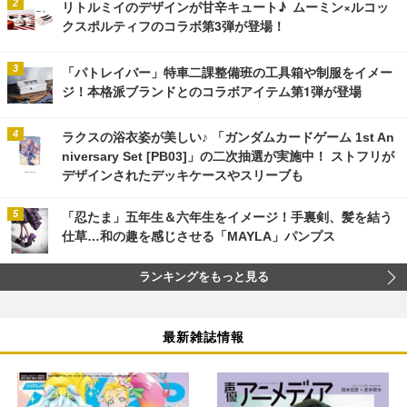
リトルミイのデザインが甘辛キュート♪ ムーミン×ルコッ
クスポルティフのコラボ第3弾が登場！
「パトレイバー」特車二課整備班の工具箱や制服をイメー
ジ！本格派ブランドとのコラボアイテム第1弾が登場
ラクスの浴衣姿が美しい♪ 「ガンダムカードゲーム 1st An
niversary Set [PB03]」の二次抽選が実施中！ ストフリが
デザインされたデッキケースやスリーブも
「忍たま」五年生＆六年生をイメージ！手裏剣、髪を結う
仕草…和の趣を感じさせる「MAYLA」パンプス
ランキングをもっと見る
最新雑誌情報