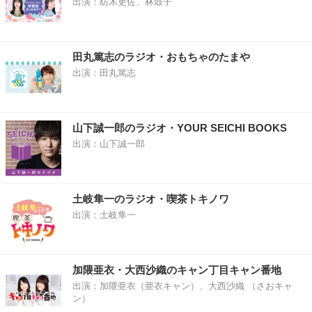
出演：紡木吏佐、林鼓子
田丸篤志のラジオ・おもちゃのたまや
出演：田丸篤志
山下誠一郎のラジオ・YOUR SEICHI BOOKS
出演：山下誠一郎
土岐隼一のラジオ・喫茶トキノワ
出演：土岐隼一
加隈亜衣・大西沙織のキャン丁目キャン番地
出演：加隈亜衣（亜衣キャン）、大西沙織 （さおキャ
ン）