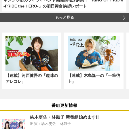
-PRIDE the HERO-」の初日舞台挨拶レポート
もっと見る
【連載】河西健吾の『趣味の
【連載】木島隆一の『一筆啓
アレコレ』
上』
番組更新情報
紡木吏佐・林鼓子 新番組始めます!!
出演：紡木吏佐、林鼓子