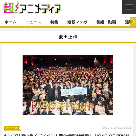
CL
ホーム
ニュース
特集
連載マンガ
番組・動画
連載
ニュース
菱田正和
ニュース一覧
アニメ
特集
ゲーム・アプリ
マンガ
特集一覧
カバー
連載マンガ
映画
音楽
インタビュー
レポート
連載マンガ一覧
連載一覧
番組・動画
グッズ
イベント
ラキりす
番組・動画一覧
ラジオ
連載・ブログ
声優
コスプレ
動画
連載・ブログ一覧
コラム
舞台
新帝スタ
編集部ブログ・お知らせ
2017.6.10 Sat 13:35
ニュース
キンプリ初のライブイベント開催情報が解禁！「KING OF PRISM