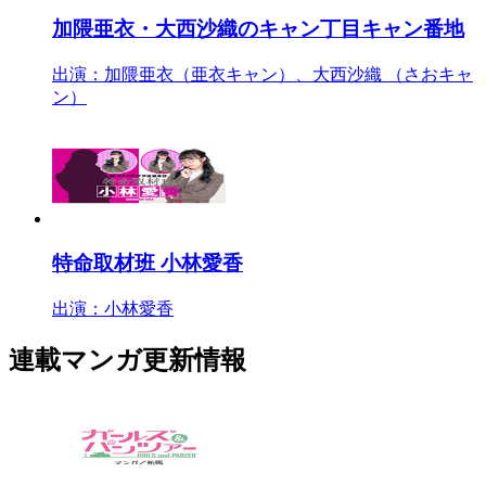
加隈亜衣・大西沙織のキャン丁目キャン番地
出演：加隈亜衣（亜衣キャン）、大西沙織 （さおキャ
ン）
特命取材班 小林愛香
出演：小林愛香
連載マンガ更新情報