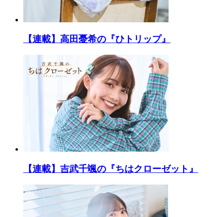
【連載】高田憂希の『ひトリップ』
【連載】吉武千颯の『ちはクローゼット』