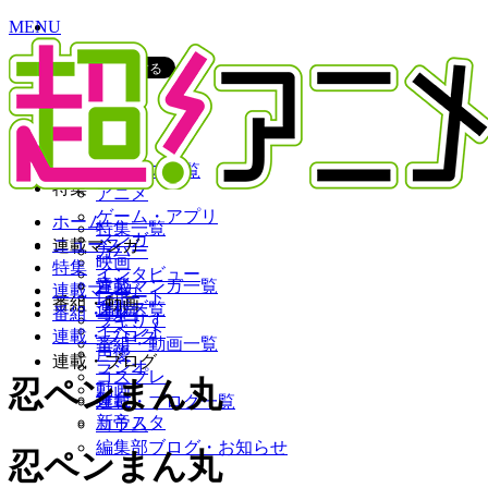
MENU
CLOSE
ニュース
ニュース一覧
特集
アニメ
ゲーム・アプリ
ホーム
特集一覧
マンガ
ニュース
連載マンガ
カバー
映画
特集
インタビュー
音楽
連載マンガ一覧
連載マンガ
レポート
番組・動画
グッズ
連載一覧
番組・動画
ラキりす
イベント
連載・ブログ
番組・動画一覧
声優
連載・ブログ
ラジオ
コスプレ
忍ペンまん丸
動画
舞台
連載・ブログ一覧
新帝スタ
コラム
編集部ブログ・お知らせ
忍ペンまん丸