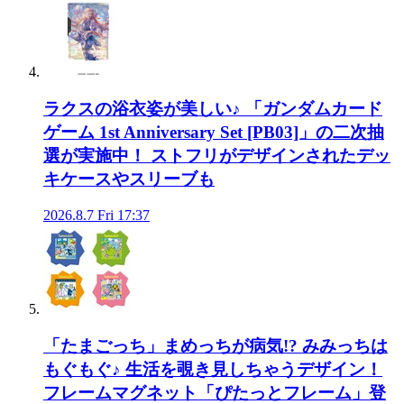
ラクスの浴衣姿が美しい♪ 「ガンダムカード
ゲーム 1st Anniversary Set [PB03]」の二次抽
選が実施中！ ストフリがデザインされたデッ
キケースやスリーブも
2026.8.7 Fri 17:37
「たまごっち」まめっちが病気!? みみっちは
もぐもぐ♪ 生活を覗き見しちゃうデザイン！
フレームマグネット「ぴたっとフレーム」登