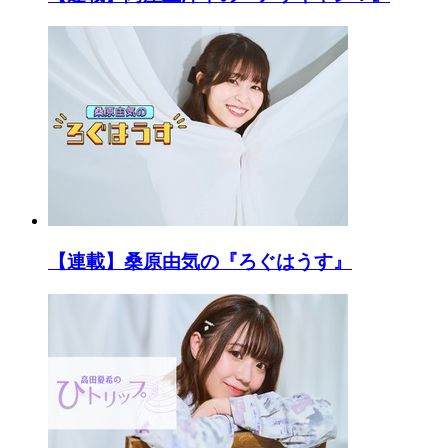
【連載】桑原由気の『ろぐはうす』