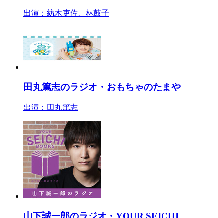
出演：紡木吏佐、林鼓子
田丸篤志のラジオ・おもちゃのたまや
出演：田丸篤志
山下誠一郎のラジオ・YOUR SEICHI