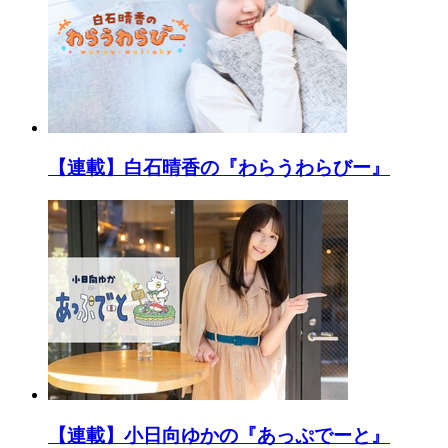
【連載】白石晴香の『わらうわらびー』
【連載】小日向ゆかの『あっぷでーと』