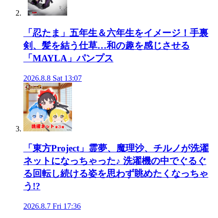
「忍たま」五年生＆六年生をイメージ！手裏
剣、髪を結う仕草…和の趣を感じさせる
「MAYLA」パンプス
2026.8.8 Sat 13:07
「東方Project」霊夢、魔理沙、チルノが洗濯
ネットになっちゃった♪ 洗濯機の中でぐるぐ
る回転し続ける姿を思わず眺めたくなっちゃ
う!?
2026.8.7 Fri 17:36