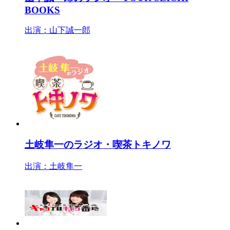
BOOKS
出演：山下誠一郎
土岐隼一のラジオ・喫茶トキノワ
出演：土岐隼一