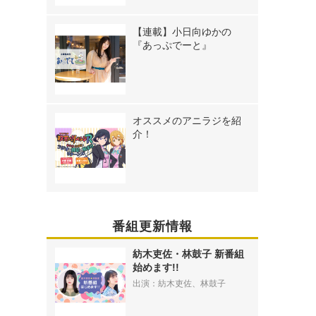
【連載】小日向ゆかの
『あっぷでーと』
オススメのアニラジを紹
介！
番組更新情報
紡木吏佐・林鼓子 新番組
始めます!!
出演：紡木吏佐、林鼓子