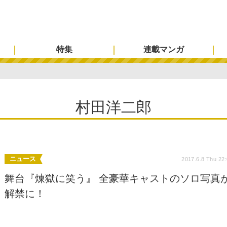
特集
連載マンガ
村田洋二郎
ニュース
2017.6.8 Thu 22
舞台『煉獄に笑う』 全豪華キャストのソロ写真
解禁に！