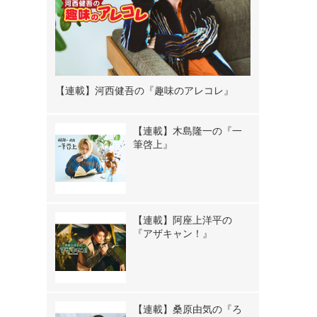
【連載】河西健吾の『趣味のアレコレ』
【連載】木島隆一の『一
筆啓上』
【連載】阿座上洋平の
『アザキャン！』
【連載】桑原由気の『ろ