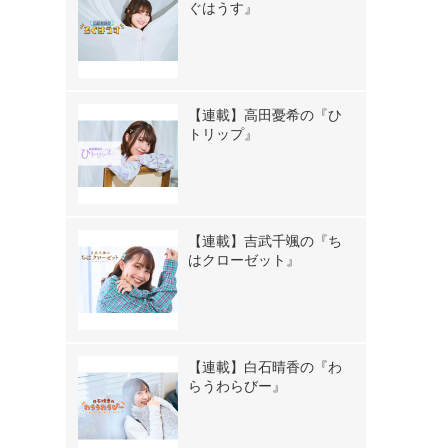
ぐはうす』
【連載】高田憂希の『ひ
トリップ』
【連載】吉武千颯の『ち
はクローゼット』
【連載】白石晴香の『わ
らうわらびー』