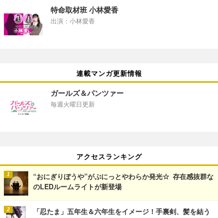
特命取材班 小林愛香
出演：小林愛香
連載マンガ更新情報
ガールズ＆パンツァー
毎週火曜日更新
アクセスランキング
“おにぎりぼうや”がぷにっとやわらか発光☆ 存在感抜群な
のLEDルームライトが新登場
「忍たま」五年生＆六年生をイメージ！手裏剣、髪を結う