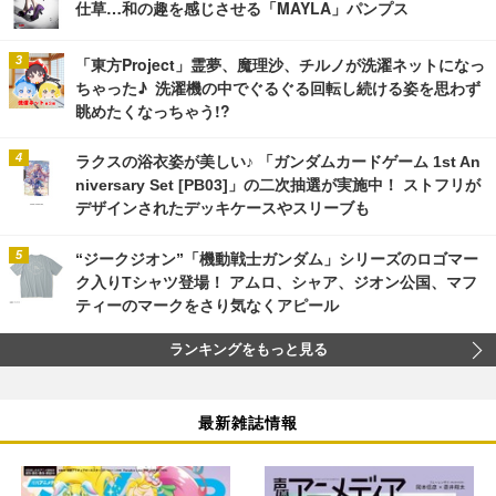
仕草…和の趣を感じさせる「MAYLA」パンプス
「東方Project」霊夢、魔理沙、チルノが洗濯ネットになっ
ちゃった♪ 洗濯機の中でぐるぐる回転し続ける姿を思わず
眺めたくなっちゃう!?
ラクスの浴衣姿が美しい♪ 「ガンダムカードゲーム 1st An
niversary Set [PB03]」の二次抽選が実施中！ ストフリが
デザインされたデッキケースやスリーブも
“ジークジオン”「機動戦士ガンダム」シリーズのロゴマー
ク入りTシャツ登場！ アムロ、シャア、ジオン公国、マフ
ティーのマークをさり気なくアピール
ランキングをもっと見る
最新雑誌情報