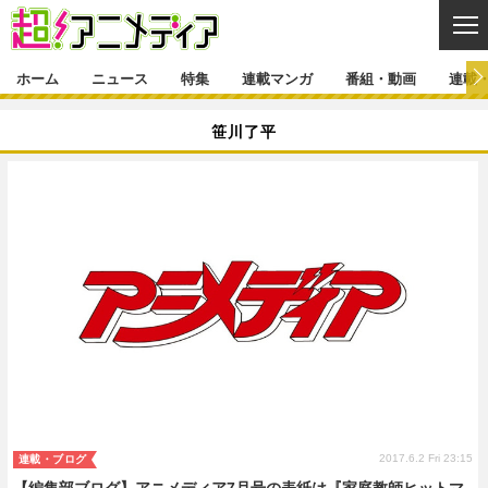
CL
ホーム
ニュース
特集
連載マンガ
番組・動画
連載
ニュース
笹川了平
ニュース一覧
アニメ
特集
ゲーム・アプリ
マンガ
特集一覧
カバー
連載マンガ
映画
音楽
インタビュー
レポート
連載マンガ一覧
連載一覧
番組・動画
グッズ
イベント
ラキりす
番組・動画一覧
ラジオ
連載・ブログ
声優
コスプレ
動画
連載・ブログ一覧
コラム
舞台
新帝スタ
編集部ブログ・お知らせ
2017.6.2 Fri 23:15
連載・ブログ
【編集部ブログ】アニメディア7月号の表紙は『家庭教師ヒットマ