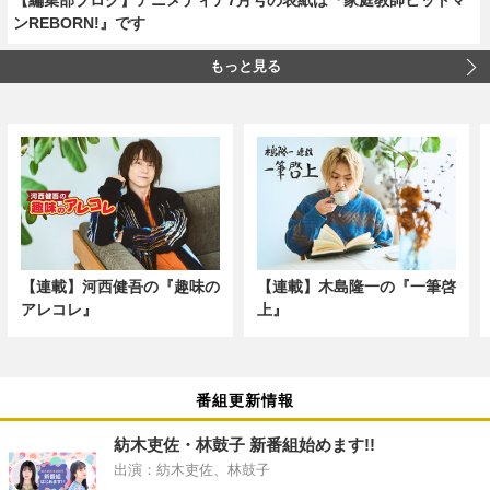
ンREBORN!』です
もっと見る
【連載】河西健吾の『趣味の
【連載】木島隆一の『一筆啓
アレコレ』
上』
番組更新情報
紡木吏佐・林鼓子 新番組始めます!!
出演：紡木吏佐、林鼓子